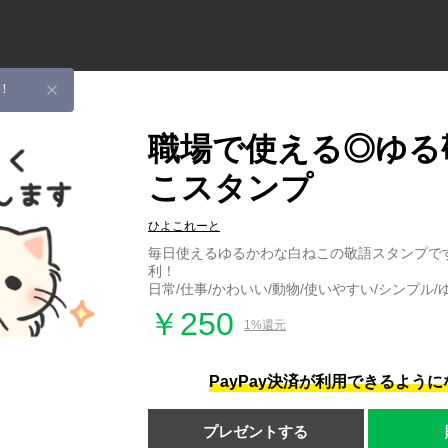
！
職場で使える◎ゆる
こスタンプ
ひよこれーと
毎日使えるゆるかわな白ねこの敬語スタンプで
利！
日常/仕事/かわいい/動物/使いやすい/シンプル/
￥250
1%還元
PayPay決済が利用できるよう
プレゼントする