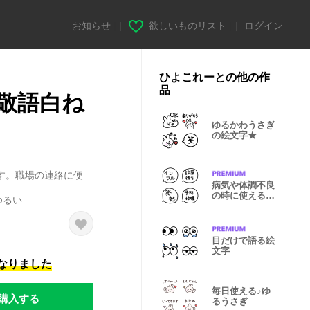
お知らせ
|
欲しいものリスト
|
ログイン
ひよこれーとの他の作
品
敬語白ね
ゆるかわうさぎ
の絵文字★
す。職場の連絡に便
病気や体調不良
の時に使える絵
ゆるい
文字
目だけで語る絵
文字
になりました
毎日使える♪ゆ
購入する
るうさぎ