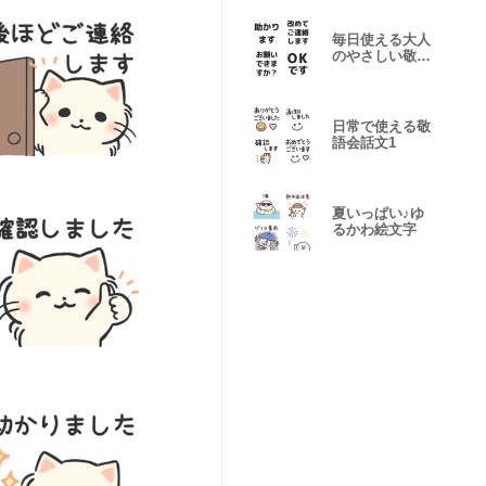
毎日使える大人
のやさしい敬語
絵文字
日常で使える敬
語会話文1
夏いっぱい♪ゆ
るかわ絵文字