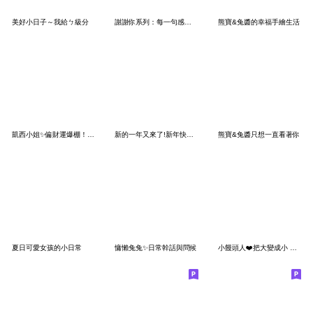
美好小日子～我給ㄅ級分
謝謝你系列：每一句感謝都是我的心意
熊寶&兔醬的幸福手繪生活
凱西小姐✨偏財運爆棚！我要中頭獎 !
新的一年又來了!新年快樂22 滿滿鼓勵正能量
熊寶&兔醬只想一直看著你
夏日可愛女孩的小日常
慵懶兔兔✨日常幹話與問候
小饅頭人❤️把大變成小 格局都不一樣了