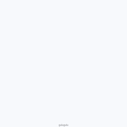
gulugulu