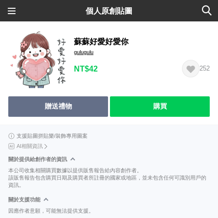
個人原創貼圖
蘇蘇好愛好愛你
gulugulu
NT$42
252
贈送禮物
購買
支援貼圖拼貼樂/裝飾專用圖案
AI相關資訊
關於提供給創作者的資訊
本公司收集相關購買數據以提供販售報告給內容創作者。
該販售報告包含購買日期及購買者所註冊的國家或地區，並未包含任何可識別用戶的
資訊。
關於支援功能
因應作者意願，可能無法提供支援。