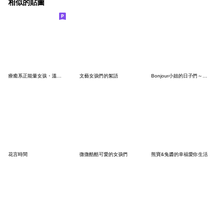
相似的貼圖
療癒系正能量女孩・溫妮兒｜想念的季節
文藝女孩們的絮語
Bonjour小姐的日子們～願你平安
花言時間
微微酷酷可愛的女孩們
熊寶&兔醬的幸福愛你生活