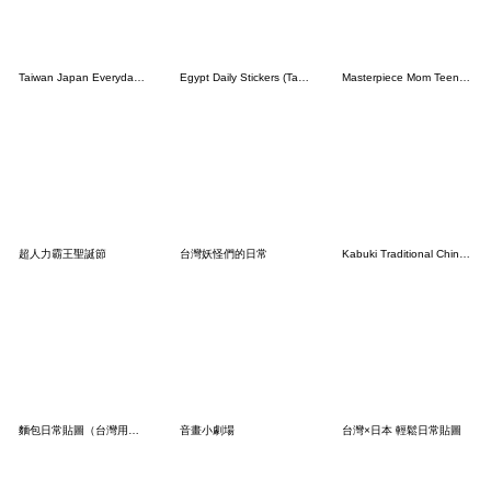
Taiwan Japan Everyday Status Stickers
Egypt Daily Stickers (Taiwan Mandarin)
Masterpiece Mom Teen Phase (TC Ver.)
超人力霸王聖誕節
台灣妖怪們的日常
Kabuki Traditional Chinese 2
麵包日常貼圖（台灣用語）
音畫小劇場
台灣×日本 輕鬆日常貼圖