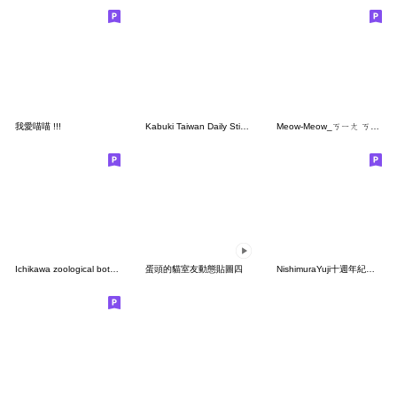
我愛喵喵 !!!
Kabuki Taiwan Daily Stickers 1
Meow-Meow_ㄎㄧㄤ ㄎㄧㄤ 好朋友
Ichikawa zoological botanical garden 2
蛋頭的貓室友動態貼圖四
NishimuraYuji十週年紀念貼圖 台灣版