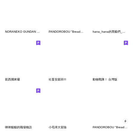
NORANEKO GUNDAN Greeting Stickers
PANDOROBOU "Bread Thief"
hana_hana的黑貓們_溫馨暑假
凱西擱來囉
社畜安親班!!!
動物戰隊！ 台灣版
咪咪貓貓的職場物語
小毛球大冒險
PANDOROBOU "Bread Thief" Pop-up