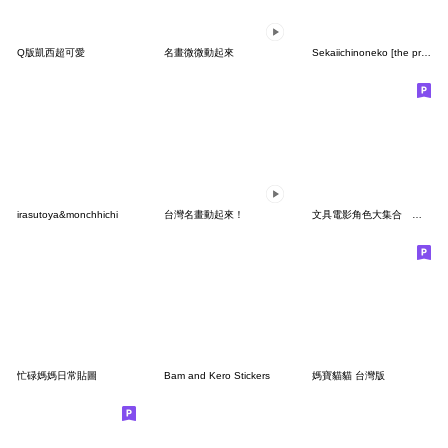
Q版凱西超可愛
名畫微微動起來
Sekaiichinoneko [the precious only cat]
irasutoya&monchhichi
台灣名畫動起來！
文具電影角色大集合 台灣＆日本限定貼圖
忙碌媽媽日常貼圖
Bam and Kero Stickers
媽寶貓貓 台灣版