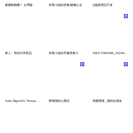
療癒動物園！ 台灣版
米果小姐的塗鴉-貓懶人生
Q版凱西話不多
家人・情侶日常對話
米果小姐的手繪塗鴉-2
AIKO FUKAWA_20240611154843
Yuko Higuchi's "Honya no neko"
胖喵喵的心裡話
我愛喵喵 _喵的好朋友