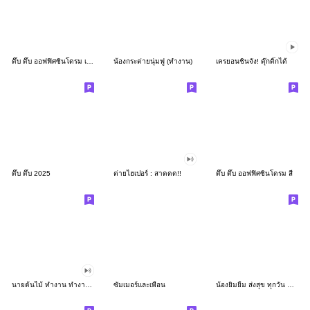
ดึ๊บ ดึ๊บ ออฟฟิศซินโดรม เก้า
น้องกระต่ายนุ่มฟู (ทำงาน)
เครยอนชินจัง! ดุ๊กดิ๊กได้
ดึ๊บ ดึ๊บ 2025
ต่ายไฮเปอร์ : สาดดด!!
ดึ๊บ ดึ๊บ ออฟฟิศซินโดรม สี่
นายต้นไม้ ทำงาน ทำงาน ทำงาน!!!
ซัมเมอร์และเพื่อน
น้องยิมยิ้ม ส่งสุข ทุกวัน CutePastel THA