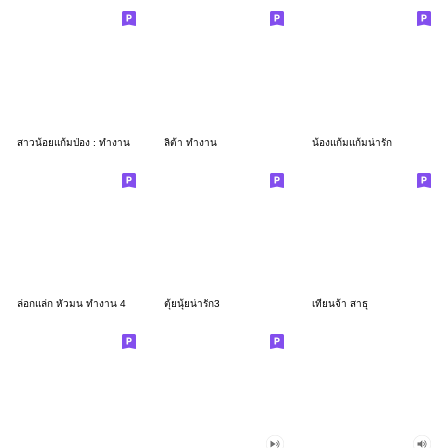
สาวน้อยแก้มป่อง : ทำงาน
ลิต้า ทำงาน
น้องแก้มแก้มน่ารัก
ล่อกแล่ก หัวมน ทำงาน 4
ตุ้ยนุ้ยน่ารัก3
เทียนจ้า สาธุ