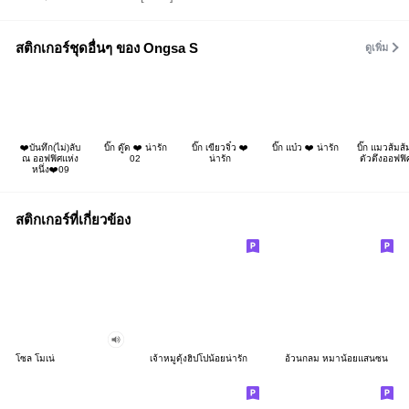
สติกเกอร์ชุดอื่นๆ ของ Ongsa S
ดูเพิ่ม
❤️บันทึก(ไม่)ลับ
บิ๊ก ดู๊ด ❤️ น่ารัก
บิ๊ก เขียวจิ๋ว ❤️
บิ๊ก แบ๋ว ❤️ น่ารัก
บิ๊ก แมวส้มส้
ณ ออฟฟิศแห่ง
02
น่ารัก
ตัวตึงออฟฟิ
หนึ่ง❤️09
สติกเกอร์ที่เกี่ยวข้อง
โซล โมเน่
เจ้าหมูดุ้งฮิปโปน้อยน่ารัก
อ้วนกลม หมาน้อยแสนซน