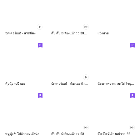
บัตเตอร์แบร์ - สวัสดีค่ะ
ดึ๊บ ดึ๊บ มีเสียงแน้ววว ยี่สิบห้า
แป้งพาย
ตุ้ยนุ้ย เบบี้ บอย
บัตเตอร์แบร์ - น้องเนยตัวตึง พุงเต่ง
น้องตาหวาน: สดใส ใจบุญ (สีพาสเทล)
หมูดุ้งฮิปโปตัวกลมเด้งน่ารัก
ดึ๊บ ดึ๊บ มีเสียงแน้ววว ยี่สิบเจ็ด
ดึ๊บ ดึ๊บ มีเสียงแน้ววว ยี่สิบหก