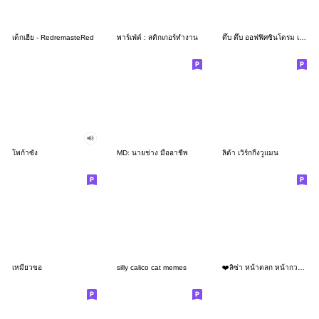
เด็กเฮีย - RedremasteRed
พาร์เฟ่ต์ : สติกเกอร์ทำงาน
ดึ๊บ ดึ๊บ ออฟฟิศซินโดรม เจ็ด
โพก้าซัง
MD: นายช่าง มืออาชีพ
ลิต้า เวิร์กกิ้งวูแมน
เหมียวขอ
silly calico cat memes
❤️ลิซ่า หน้าตลก หน้ากวน!❤️