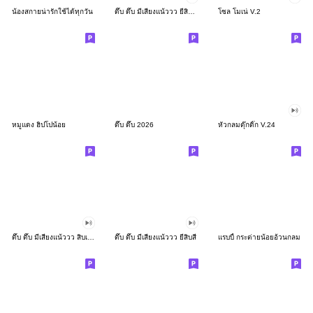
น้องสกายน่ารักใช้ได้ทุกวัน
ดึ๊บ ดึ๊บ มีเสียงแน้ววว ยี่สิบสอง
โซล โมเน่ V.2
หมูแดง ฮิปโปน้อย
ดึ๊บ ดึ๊บ 2026
หัวกลมดุ๊กดิ๊ก V.24
ดึ๊บ ดึ๊บ มีเสียงแน้ววว สิบเก้า
ดึ๊บ ดึ๊บ มีเสียงแน้ววว ยี่สิบสี่
แรบบี้ กระต่ายน้อยอ้วนกลม