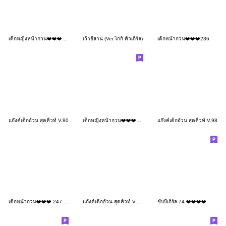
เด็กหญิงหน้ากวน❤️❤️❤️108MINI
เว้าอีสาน (Ver.โกกิ คิ้วเกิร์ล)
เด็กหน้ากวน❤️❤️❤️236
แก๊งค์เด็กอ้วน สุดคิ้วท์ V.80
เด็กหญิงหน้ากวน❤️❤️❤️157MINI
แก๊งค์เด็กอ้วน สุดคิ้วท์ V.98
เด็กหน้ากวน❤️❤️❤️ 247 BIG
แก๊งค์เด็กอ้วน สุดคิ้วท์ V.100
ชับบี้เกิร์ล 74 ❤️❤️❤️❤️