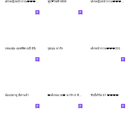
เด็กหญิงหน้ากวน❤️❤️❤️88 MINI
ฟูกุ❤โซคิ้วท์08
เด็กหญิงหน้ากวน❤️❤️❤️160 MINI
กล่องสุ่ม ออฟฟิศ เบบี๋ มินิ
ปุยนุ่น น่ารัก
เด็กหน้ากวน❤️❤️❤️201
น้องปลาทู อีสานจ้า
❤️เด็กหมวย❤️ น่ารัก 6 ซัพพอร์ทได้ไหมคะ
ชับบี้เกิร์ล 67 ❤️❤️❤️❤️