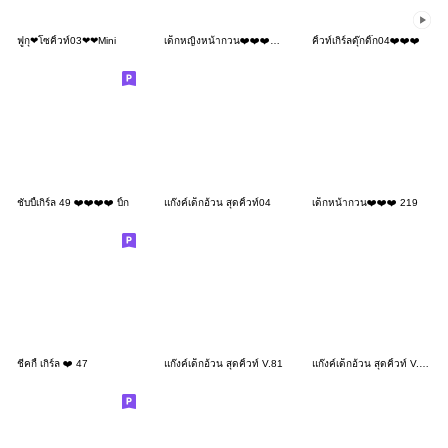
ฟูกุ❤โซคิ้วท์03❤❤Mini
เด็กหญิงหน้ากวน❤️❤️❤️92 MINI
คิ้วท์เกิร์ลดุ๊กดิ๊ก04❤️❤️❤️
ชับบี้เกิร์ล 49 ❤️❤️❤️❤️ บิ้ก
แก๊งค์เด็กอ้วน สุดคิ้วท์04
เด็กหน้ากวน❤️❤️❤️ 219
ชีคกี้ เกิร์ล ❤️ 47
แก๊งค์เด็กอ้วน สุดคิ้วท์ V.81
แก๊งค์เด็กอ้วน สุดคิ้วท์ V.108