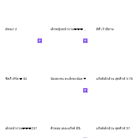
มัทฉะ! 2
เด็กหญิงหน้ากวน❤️❤️❤️149 MIIN
มีดี้ เว้าอีสาน
ชีคกี้ เกิร์ล ❤️ 82
น้องตะขบ ตะเล็กตะน้อย ❤
แก๊งค์เด็กอ้วน สุดคิ้วท์ V.78
เด็กหน้ากวน❤️❤️❤️237
คิ้วทอย เดอะแก๊งค์ มินิ
แก๊งค์เด็กอ้วน สุดคิ้วท์ 57