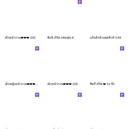
เด็กหน้ากวน❤️❤️❤️ 232
ฟันนี่ เกิร์ล กล่องสุ่ม 8
แก๊งเด็กอ้วนสุดคิ้วท์ V.94
เด็กหญิงหน้ากวน❤️❤️❤️174 MINI (Xmas)
เด็กหน้ากวน❤️❤️❤️ 226
ชีคกี้ เกิร์ล ❤️ 51 บิ๊ก