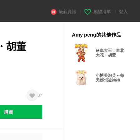
最新資訊
|
願望清單
|
登入
Amy peng的其他作品
・胡董
吊車大王：東北
大花・胡董
小博美泡芙～每
天都想被抱抱
37
購買