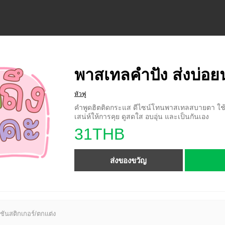
พาสเทลคำปัง ส่งบ่อย
หัวฟู
คำพูดฮิตติดกระแส ดีไซน์โทนพาสเทลสบายตา ใช้ง่
เสน่ห์ให้การคุย ดูสดใส อบอุ่น และเป็นกันเอง
31THB
ส่งของขวัญ
ชันสติกเกอร์/ตกแต่ง