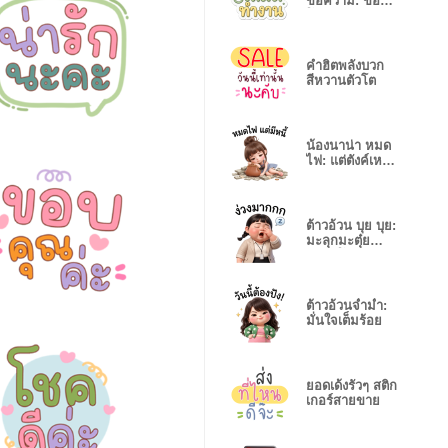
ข้อความ: ขอปิด
โหมดทำงาน
คำฮิตพลังบวก
สีหวานตัวโต
น้องนาน่า หมด
ไฟ: แต่ตังค์เหลือ
เยอะ
ต้าวอ้วน บุย บุย:
มะลุกมะตุ๋ย
ตะลุยโลก
ต้าวอ้วนจ่ำม่ำ:
มั่นใจเต็มร้อย
ยอดเด้งรัวๆ สติก
เกอร์สายขาย