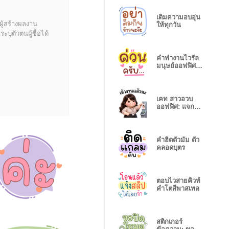
เติมความอบอุ่น
ผู้สร้างผลงาน
ให้ทุกวัน
บุตัวตนผู้ซื้อได้
คำทำงานไวรัล
มนุษย์ออฟฟิศใช้
ทุกวัน
เคท สาวอวบ
ออฟฟิศ: แจกยิ้ม
รับวันใหม่
คำฮิตตัวมัม ตัว
คลอดบุตร
ตอบไวสายคิวท์
คำโตสีพาสเทล
สติกเกอร์