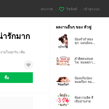
ประกาศ
|
วิชลิสต์
|
เข้าสู่ระบบ
ผลงานอื่นๆ ของ หัวฟู
น่ารักมาก
น้องจ่ำม่ำสอง
จุก: แอบอ้อนตา
แป๋ว
ายในทุกวัน เพิ่ม
คำฮิตคนหมด
ไฟ: หมดสภาพ
แล้วจ้า
ซื้อ
น้องแก้มป่อง:
หมดก๊อก ขอ
นอนยาว
ข้อความฮิต สี
เข้มอ่านง่าย