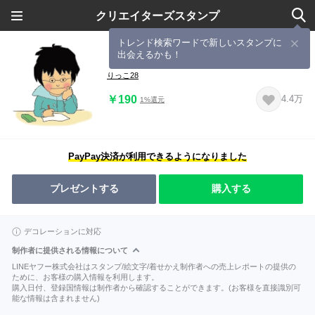
クリエイターズスタンプ
トレンド検索ワードで新しいスタンプに
出会えるかも！
りっこ２８
りっこ28
￥190
4.4万
1%還元
PayPay決済が利用できるようになりました
プレゼントする
購入する
デコレーションに対応
制作者に提供される情報について
LINEヤフー株式会社はスタンプ/絵文字/着せかえ制作者への売上レポートの提供の
ために、お客様の購入情報を利用します。
購入日付、登録国情報は制作者から確認することができます。(お客様を直接識別可
能な情報は含まれません)