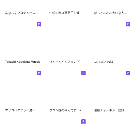
あきらをプロデュースタンプ 第2弾
中学１年３軍男子川畑君スタンプちーかわ。
ぼっとんさん大好き人間によるスタンプ
Takashi Kagekiha Muscle
けんさんくんスタンプ
コハロン vol.3
マリコバタフライ夏バージョン
ダウン症のりくです Part3
遠藤チャンネル 語録スタンプ