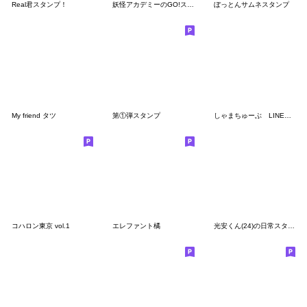
Real君スタンプ！
妖怪アカデミーのGO!スタンプ!
ぼっとんサムネスタンプ
My friend タツ
第①弾スタンプ
しゃまちゅーぶ LINEスタンプvol.1
コハロン東京 vol.1
エレファント橘
光安くん(24)の日常スタンプ第2弾