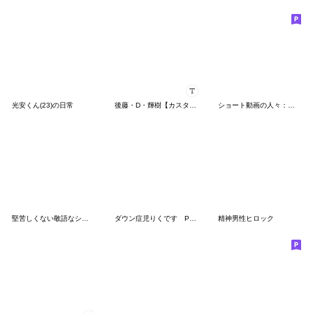
光安くん(23)の日常
後藤・D・輝樹【カスタム】
ショート動画の人々：静止画スタンプ
堅苦しくない敬語なシーチキン
ダウン症児りくです Part1
精神男性ヒロック