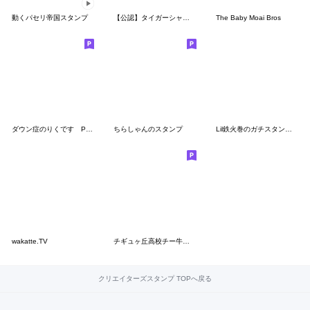
動くパセリ帝国スタンプ
【公認】タイガーシャークスタンプ
The Baby Moai Bros
ダウン症のりくです Part2
ちらしゃんのスタンプ
Lil鉄火巻のガチスタンプ！
wakatte.TV
チギュヶ丘高校チー牛部のスタンプ！
クリエイターズスタンプ TOPへ戻る