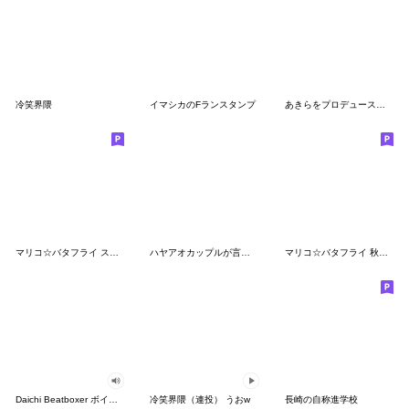
冷笑界隈
イマシカのFランスタンプ
あきらをプロデュースタンプ
マリコ☆バタフライ スタンプ春バージョン
ハヤアオカップルが言わなさそうなせりふ
マリコ☆バタフライ 秋のスタンプ
Daichi Beatboxer ボイススタンプ
冷笑界隈（連投） うおw
長崎の自称進学校