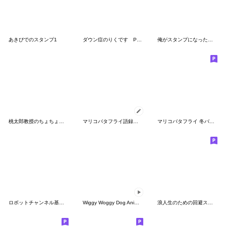
あきぴでのスタンプ1
ダウン症のりくです Part5 ➕️ あね Part1
俺がスタンプになったとこみてて
桃太郎教授のちょちょちょちょスタンプ
マリコバタフライ語録のメッセージスタンプ
マリコバタフライ 冬バージョン
ロボットチャンネル基本編②
Wiggy Woggy Dog Animated
浪人生のための回避スタンプ