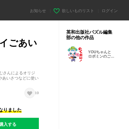
お知らせ
|
欲しいものリスト
|
ログイン
英和出版社パズル編集
部の他の作品
イごあい
YOUちゃんと
ロボミンのごあ
いさつスタンプ
むさんによるオリジ
やあいさつなどに使い
10
になりました
購入する