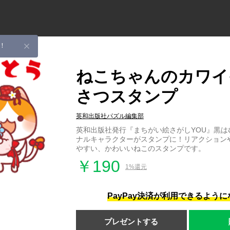
！
ねこちゃんのカワイ
さつスタンプ
英和出版社パズル編集部
英和出版社発行『まちがい絵さがしYOU』黒は
ナルキャラクターがスタンプに！リアクション
やすい、かわいいねこのスタンプです。
￥190
1%還元
PayPay決済が利用できるよう
プレゼントする