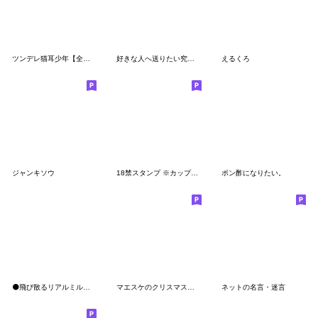
ツンデレ猫耳少年【全力かまちょ2】
好きな人へ送りたい究極の質問
えるくろ
ジャンキソウ
18禁スタンプ ※カップル専用
ポン酢になりたい。
⚫飛び散るリアルミルク【シュール/面白い】
マエスケのクリスマス大好きスタンプ
ネットの名言・迷言