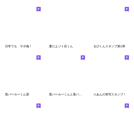
日常でも サポ魂！
夏だよジト目くん
るぴくんスタンプ第1弾
黒パーカーくん⑳
黒パーカーくんと黒パーカーちゃん⑩
りあんの実写スタンプ！