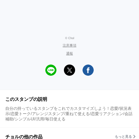
© Chol
注意事項
通報
このスタンプの説明
自分の持っているスタンプをこれでカスタマイズしよう！恋愛/状況表
示/恋愛トーク/アレンジスタンプ/重ねて使える/恋愛リアクション/会話
補助/シンプルUI/汎用/毎日使える
チョルの他の作品
もっと見る