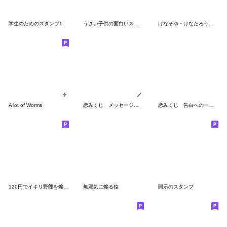
学生のためのスタンプ1
うざい子供の面白いスタンプ
けなそゆ・けなたろうスタンプ
A lot of Worms
恋みくじ メッセージスタンプ#01
恋みくじ 告白への一歩編
120円でイキリ野郎を煽るスタンプ
無邪気に煽る猿
開示のスタンプ