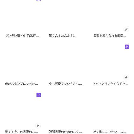
ツンデレ猫耳少年(気持ちを伝えるスタンプ3
鬱くんすたんぷ！1
名前を変えられる架空卒業アルバムスタンプ
俺がスタンプになったとこみてて
少し可愛くないうさちゃん
⚡ビックリいたずらドッキリ【飛び出す】v1
動く！今これ界隈のスタンプ2
通話界隈のためのスタンプ
ポン酢になりたい。スタンプ2