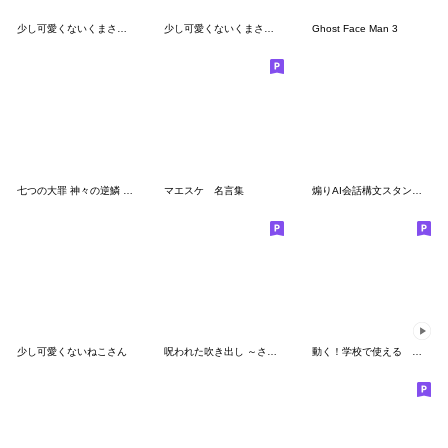
少し可愛くないくまさん 〜くま〜
少し可愛くないくまさん 夏バージョン2023
Ghost Face Man 3
七つの大罪 神々の逆鱗 Vol.2
マエスケ 名言集
煽りAI会話構文スタンプ【面白い・ネタ】
少し可愛くないねこさん
呪われた吹き出し ～さまざまな感情編２～
動く！学校で使える 今これ界隈のスタンプ