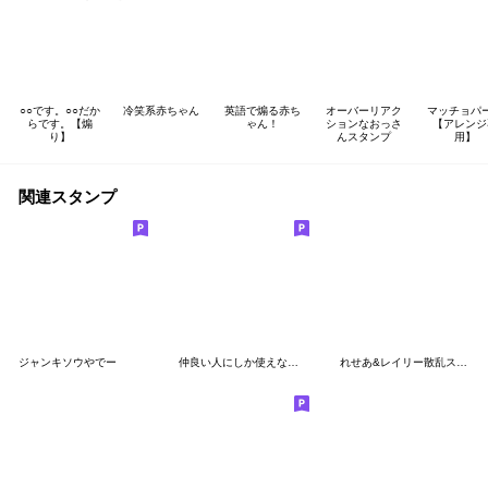
○○です。○○だか
冷笑系赤ちゃん
英語で煽る赤ち
オーバーリアク
マッチョパ
らです。【煽
ゃん！
ションなおっさ
【アレンジ
り】
んスタンプ
用】
関連スタンプ
ジャンキソウやでー
仲良い人にしか使えない。畜生ねこ
れせあ&レイリー散乱スタンプ！！