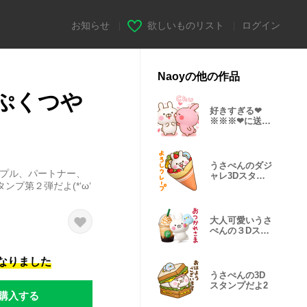
お知らせ
|
欲しいものリスト
|
ログイン
Naoyの他の作品
ぷくつや
好きすぎる❤
※※※❤に送る
３Dスタンプだ
よ2
うさぺんのダジ
ップル、パートナー、
ャレ3Dスタン
プ第２弾だよ(*‘ω‘
プだよ
大人可愛いうさ
ぺんの３Dスタ
ンプだよ
になりました
うさぺんの3D
スタンプだよ2
購入する