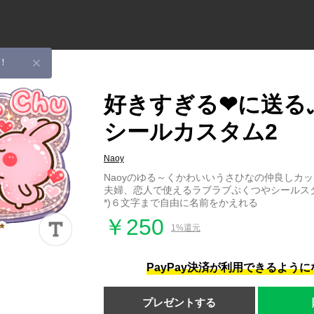
！
好きすぎる❤に送る
シールカスタム2
Naoy
Naoyのゆる～くかわいいうさひなの仲良しカ
夫婦、恋人で使えるラブラブぷくつやシールスタン
*)６文字まで自由に名前をかえれる
￥250
1%還元
PayPay決済が利用できるよう
プレゼントする