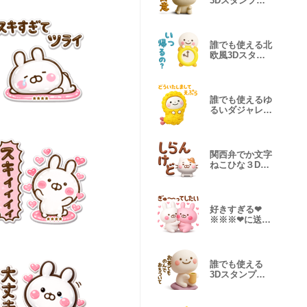
3Dスタンプだ
よ7
誰でも使える北
欧風3Dスタン
プだよ
誰でも使えるゆ
るいダジャレ
3Dスタンプだ
よ
関西弁でか文字
ねこひな３Dだ
よ
好きすぎる❤
※※※❤に送る
３Dスタンプだ
よ3
誰でも使える
3Dスタンプだ
よ8