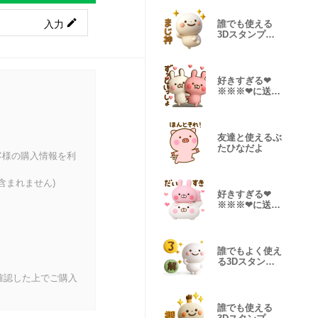
入力
誰でも使える
3Dスタンプだ
よ9
好きすぎる❤
※※※❤に送る
３Dスタンプだ
よ
友達と使えるぶ
たひなだよ
客様の購入情報を利
含まれません)
好きすぎる❤
※※※❤に送る
３Dスタンプだ
よ4
誰でもよく使え
る3Dスタンプ
だよ
確認した上でご購入
誰でも使える