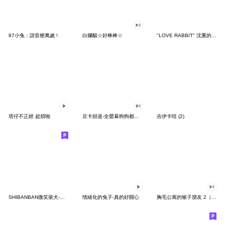
87小兔：諧音梗萬歲 !
白爛貓☆好棒棒☆
"LOVE RABBIT" 沈重的愛 台灣版
塔仔不正經 超煩啪
豆卡頻道-全螢幕狗狗都沒你上班累
吉伊卡哇 (2)
SHIBANBAN微笑柴犬-廢柴寶寶日常
情緒化的兔子-真的好開心
胸毛公寓的猴子朋友 2（有聲動態）