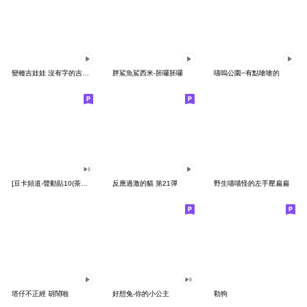
變種吉娃娃 沒有字的吉娃娃
胖鯊魚鯊西米-胚囉胚囉
喵嗚公園−有點嗆嗆的
[豆卡頻道-聲動貼10(茶寶丸日常篇)
反應過激的貓 第21彈
野生喵喵怪的左手壓扁扁
塔仔不正經 胡鬧啪
好想兔-你的小公主
勒狗