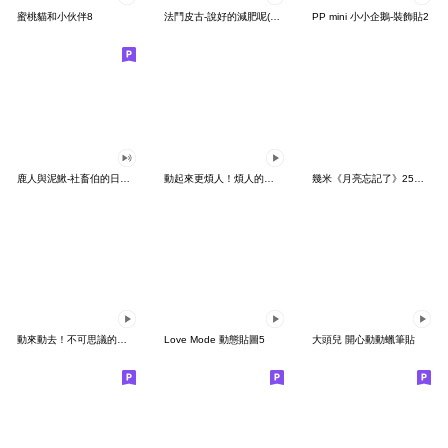
蜜桃貓和小伙伴8
法鬥皮古-說好的減肥呢(第15彈)
PP mini 小小企鵝-裝飾貼2
鹿人與泥鰍-社畜伯的日常有聲貼圖
動起來更煩人！煩人的貓咪3
幾米《月亮忘記了》25周年 x 晴天P莉
動來動去！不可思議的寶可夢貼圖
Love Mode 動態貼圖5
大頭兒 開心動動蠟筆貼