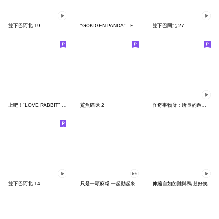
雙下巴阿北 19
"GOKIGEN PANDA" - Feeling / global
雙下巴阿北 27
上吧！"LOVE RABBIT" 台灣版
鯊魚貓咪 2
怪奇事物所：所長的過度繁殖
雙下巴阿北 14
只是一顆麻糬-一起動起來
伸縮自如的雞與鴨 超好笑