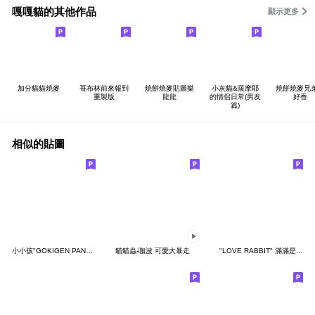
嘎嘎貓的其他作品
顯示更多
加分貓貓燒麥
哥布林前來報到
燒餅燒麥貼圖樂
小灰貓&薩摩耶
燒餅燒麥兄
重製版
龍龍
的情侶日常(男友
好香
篇)
相似的貼圖
小小孩"GOKIGEN PANDA" 台灣版
貓貓蟲-咖波 可愛大暴走
"LOVE RABBIT" 滿滿是愛 台灣版