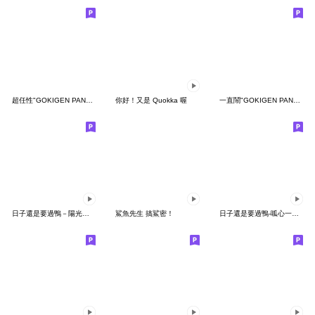
超任性"GOKIGEN PANDA" 台灣版
你好！又是 Quokka 喔
一直鬧"GOKIGEN PANDA" 台灣版
日子還是要過鴨－陽光開朗每一天鴨
鯊魚先生 搞鯊密！
日子還是要過鴨-呱心一下鴨