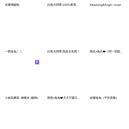
有事嗎貓狗
比熊犬阿噗-100%實用情侶日常（女友）
Kkamung&Angto couple10(Kkamung ver.)
一顆兔兔₍ᐢ‥ᐢ₎
比熊犬阿噗-我是女友寶！
熊比x兔比❤️一問一答默契好 (兔比版)
小倉鼠蘑菇: 繪畫本 (貓咪)
熊熊x兔兔❤️天天可愛日常(熱)
哈囉兔兔（平安喜樂）