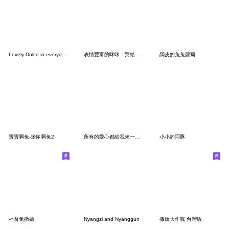
Lovely Dolce in everyday life
表情豐富的咪咪：哭給你看！
調皮的兔兔蘿蔔
寶寶啊兔-迷你啊兔2
所有的愛心都給我來一點02_##戀愛腦
小小的阿豚
社畜兔撒嬌
Nyangzi and Nyanggun
撒嬌大作戰 台灣版