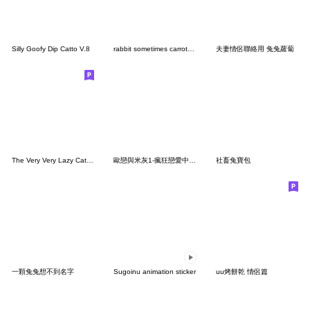
Silly Goofy Dip Catto V.8
rabbit sometimes carrot no text 12
夫妻情侶聯絡用 兔兔蘿蔔
The Very Very Lazy Cat - 情緒激動篇
歐戀與米灰1-瘋狂戀愛中##
社畜兔寶包
一顆兔兔想不到名字
Sugoinu animation sticker
uu烤餅乾 情侶篇