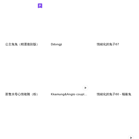
公主兔兔（精選復刻版）
Ddongji
情緒化的兔子67
那隻水母心情複雜（粉）
Kkamung&Angto couple9(Angto ver.)
情緒化的兔子60 - 報備兔