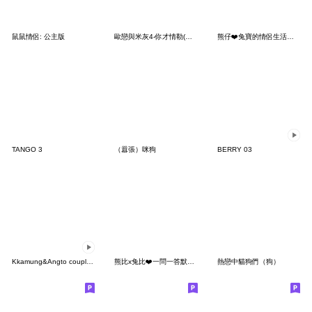
鼠鼠情侶: 公主版
歐戀與米灰4-你才情勒(大臉攻擊！特輯)
熊仔❤️兔寶的情侶生活日常
TANGO 3
（囂張）咪狗
BERRY 03
Kkamung&Angto couple9(Kkamung ver.)
熊比x兔比❤️一問一答默契好 (熊比版)
熱戀中貓狗們（狗）