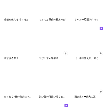
感情を伝える 着ぐるみねこ 日常
もふもふ豆柴の夏あそび
サッカー応援ラクガキ柴犬
暑すぎる柴犬
飛び出す★柴柴柴
【一年中使える】動く癒しの柴犬
わくわく♪夏の柴犬だワン！
渋い顔の可愛い着ぐるみの柴犬
飛び出す❤柴犬の夏