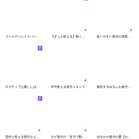
ゴールデンレトリバー子犬★毎日のお出かけ
【ずっと使える】動く水彩の気遣い柴犬
使いやすい柴犬の喜怒哀楽♥
ネガティブな癒ししばいぬ
年中使える柴犬スタンプ
報告するゆるふわ柴犬【連絡・毎日使える】
意外と使える柴犬さんのスタンプ
チビ柴犬の『全力で動く』毎日スタンプ
ゆるかわ柴犬の夏【かわいい・日常会話】