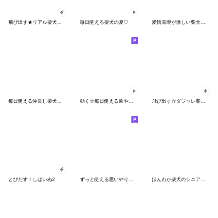
飛び出す★リアル柴犬ゴンタ
毎日使える柴犬の夏♡
愛情表現が激しい柴犬【かわいい・連絡】
毎日使える仲良し柴犬とシマエナガ
動く☆毎日使える癒やし柴犬
飛び出す☆ダジャレ柴犬の日常スタンプ
とびだす！しばいぬ2
ずっと使える思いやりの柴犬*❅·̩͙
ほんわか柴犬のシニア連絡【挨拶】