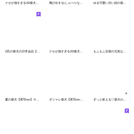
クセが強すぎる3D柴犬【40種】Ⅱ
飛び出す!おしゃべりな柴犬
ゆる可愛い渋い顔の柴犬(ラッコ風)
2匹の柴犬の日常会話【よく使う言葉】
クセが強すぎる3D柴犬【40種】Ⅲ
もふもふ豆柴の元気な毎日
夏の柴犬【実写ver】※ラクガキverも有り
ダジャレ柴犬【実写ver】※ラクガキverも有
ずっと使える♡柴犬の敬語