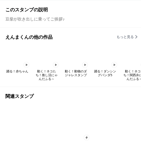
このスタンプの説明
豆柴が吹き出しに乗ってご挨拶♪
えんまくんの他の作品
もっと見る
踊る！赤ちゃん
動く！ネコた
動く！動物のダ
踊る！ダンシン
動く！ネコ
ち！推し活にゃ
ジャレスタンプ
グパンダ5
ち！関西弁
んだふる～
んだふる
関連スタンプ