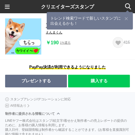
クリエイターズスタンプ
トレンド検索ワードで新しいスタンプに
出会えるかも！
豆柴の吹き出しスタンプ
えんまくん
￥190
416
1%還元
PayPay決済が利用できるようになりました
プレゼントする
購入する
スタンプアレンジ/デコレーションに対応
AI情報あり
制作者に提供される情報について
LINEヤフー株式会社はスタンプ/絵文字/着せかえ制作者への売上レポートの提供の
ために、お客様の購入情報を利用します。
購入日付、登録国情報は制作者から確認することができます。(お客様を直接識別可
能な情報は含まれません)