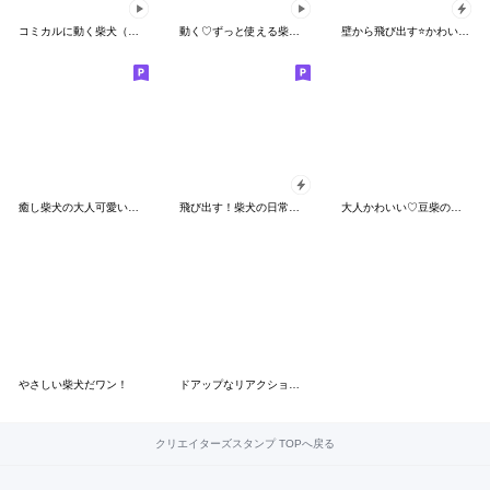
コミカルに動く柴犬（秋→冬 編）
動く♡ずっと使える柴犬のグルメ♡
壁から飛び出す⭐かわいい犬たち❤柴犬❤毎日
癒し柴犬の大人可愛い毎日スタンプ
飛び出す！柴犬の日常スタンプ
大人かわいい♡豆柴の敬語スタンプ
やさしい柴犬だワン！
ドアップなリアクション柴犬
クリエイターズスタンプ TOPへ戻る