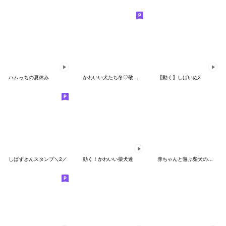
ハムっちの夏休み
かわいい犬たち冬♡敬語おおめの冬♡柴犬
【動く】しばいぬ2
しばずきんスタンプ＼2／
動く！かわいい柴犬達
赤ちゃんと遊ぶ柴犬の気持ち