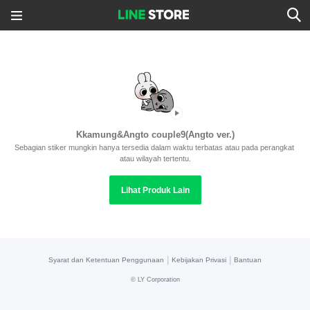
Kkamung&Angto couple9(Angto ver.)
Sebagian stiker mungkin hanya tersedia dalam waktu terbatas atau pada perangkat 
atau wilayah tertentu.
Lihat Produk Lain
|
|
Syarat dan Ketentuan Penggunaan
Kebijakan Privasi
Bantuan
©
LY Corporation