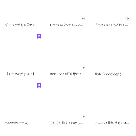
ず～っと使える♡ナチュラルガール
しゃべるパペットスンスン（HAPPY）
「もういい！もどれ！ピカチュウ！」
【トークの始まりに】ゆるカワ♪スヌーピー
ポケモン！×可哀想に！ ムチっとスタンプ
絵本「パンどろぼう」
ちいかわ(ピース)
ぐりぐり動く！おかしなポケモンスタンプ
アニメ25周年!使えるONE PIECEスタンプ