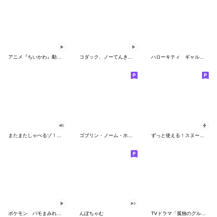
アニメ『ちいかわ』動くLINEスタンプ vol.2
コダック、ノーてんきに悩み中！
ハローキティ ギャルバイブス♡
またまたしゃべるゾ！クレヨンしんちゃん
ゴブリン・ノーム・ホーン
ずっと使える！スヌーピーのグリーティング
ポケモン パモまみれスタンプ
んぽちゃむ
TVドラマ「孤独のグルメ」