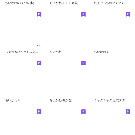
ちいかわ(ハチワレ多)
ちいかわ(モモンガ多)
たまごっちのプチプチおみせっち
しゃべるパペットスンスン
ちいかわ
ちいかわ３
ちいかわ４
ちいかわ(冬かな)
ミャクミャク 公式スタンプ第２弾