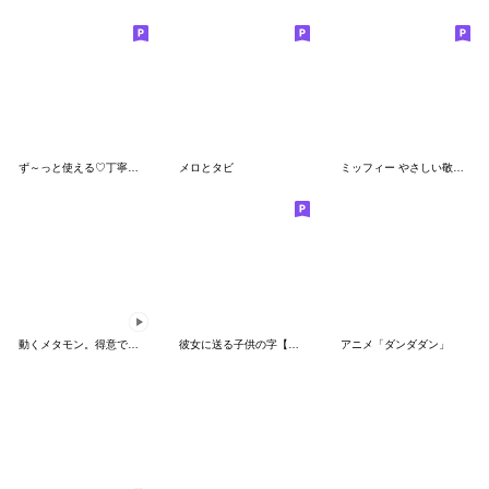
ず～っと使える♡丁寧な敬語お辞儀スタンプ
メロとタビ
ミッフィー やさしい敬語スタンプ
動くメタモン。得意でも苦手でもへんしん！
彼女に送る子供の字【カップル・彼氏】
アニメ「ダンダダン」