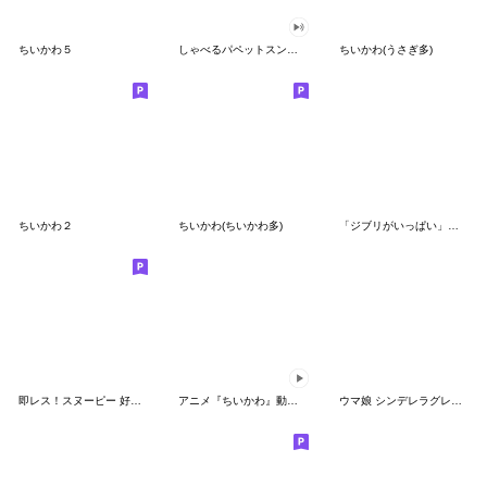
ちいかわ５
しゃべるパペットスンスン（GOOD）
ちいかわ(うさぎ多)
ちいかわ２
ちいかわ(ちいかわ多)
「ジブリがいっぱい」スタンプ
即レス！スヌーピー 好印象な長文スタンプ
アニメ『ちいかわ』動くLINEスタンプ vol.1
ウマ娘 シンデレラグレイ かんたんオグリ