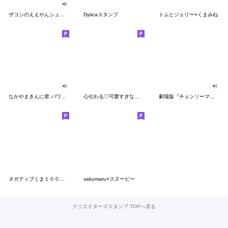
ザコシのええやんシューシュースタンプ
Dyticaスタンプ
トムとジェリー×くまみね
なかやまきんに君 パワー!!スタンプ
心伝わる♡可愛すぎない大人の長文スタンプ
劇場版『チェンソーマン レゼ篇』
ネガティブくま１００％ 憂鬱な一日
sakumaru×スヌーピー
クリエイターズスタンプ TOPへ戻る