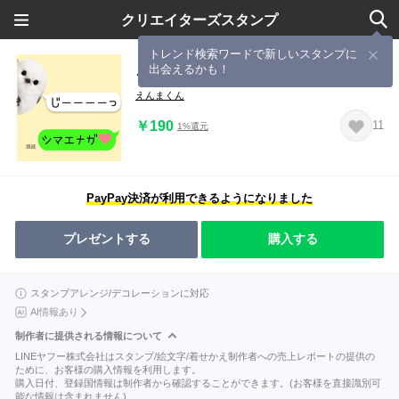
クリエイターズスタンプ
トレンド検索ワードで新しいスタンプに
出会えるかも！
シマエナガの吹き出しスタンプ
えんまくん
￥190
11
1%還元
PayPay決済が利用できるようになりました
プレゼントする
購入する
スタンプアレンジ/デコレーションに対応
AI情報あり
制作者に提供される情報について
LINEヤフー株式会社はスタンプ/絵文字/着せかえ制作者への売上レポートの提供の
ために、お客様の購入情報を利用します。
購入日付、登録国情報は制作者から確認することができます。(お客様を直接識別可
能な情報は含まれません)