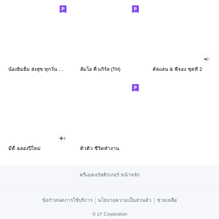
น้องยิมยิ้ม ส่งสุข ทุกวัน CutePastel THA
ส้มโอ คิ้วเกิร์ล (TH)
คัลแลน & พี่จอง ชุดที่ 2
มีดี้ ฉลองปีใหม่
ดิวดิว ชีวิตทำงาน
ครีเอเตอร์สติกเกอร์ หน้าหลัก
|
|
ข้อกำหนดการใช้บริการ
นโยบายความเป็นส่วนตัว
ช่วยเหลือ
©
LY Corporation