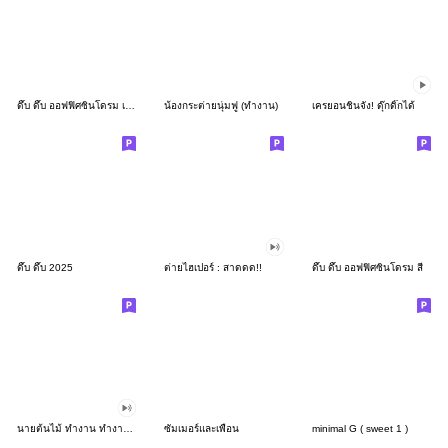
ดึ๊บ ดึ๊บ ออฟฟิศซินโดรม เก้า
น้องกระต่ายนุ่มฟู (ทำงาน)
เครยอนชินจัง! ดุ๊กดิ๊กได้
ดึ๊บ ดึ๊บ 2025
ต่ายไฮเปอร์ : สาดดด!!
ดึ๊บ ดึ๊บ ออฟฟิศซินโดรม สี่
นายต้นไม้ ทำงาน ทำงาน ทำงาน!!!
ซัมเมอร์และเพื่อน
minimal G ( sweet 1 )