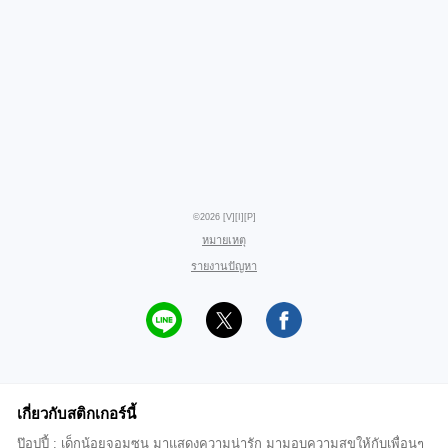
©2026 [V][I][P]
หมายเหตุ
รายงานปัญหา
เกี่ยวกับสติกเกอร์นี้
ป๊อปปี้ : เด็กน้อยจอมซน มาแสดงความน่ารัก มามอบความสุขให้กับเพื่อนๆ