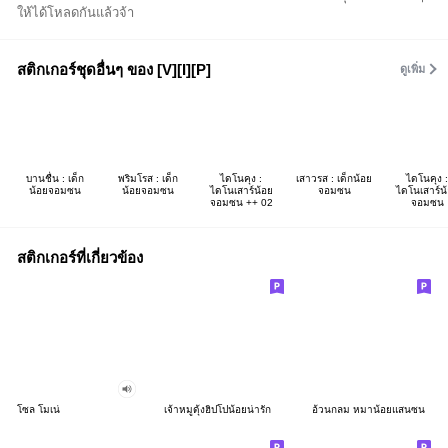
ให้ได้โหลดกันแล้วจ้า
สติกเกอร์ชุดอื่นๆ ของ [V][I][P]
ดูเพิ่ม
บานชื่น : เด็ก
พริมโรส : เด็ก
ไดโนคุง :
เสาวรส : เด็กน้อย
ไดโนคุง :
น้อยจอมซน
น้อยจอมซน
ไดโนเสาร์น้อย
จอมซน
ไดโนเสาร์น
จอมซน ++ 02
จอมซน
สติกเกอร์ที่เกี่ยวข้อง
โซล โมเน่
เจ้าหมูดุ้งฮิปโปน้อยน่ารัก
อ้วนกลม หมาน้อยแสนซน