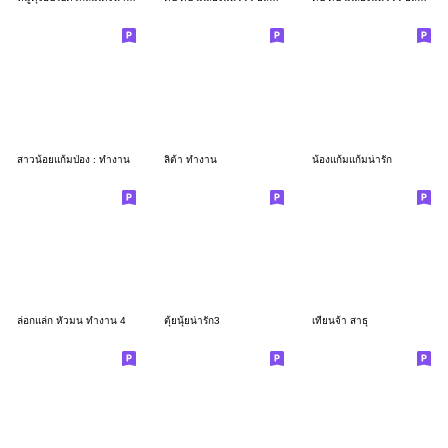
สาวน้อยแก้มป่อง : ทำงาน
ลิต้า ทำงาน
น้องแก้มแก้มน่ารัก
ล่อกแล่ก หัวมน ทำงาน 4
ตุ้ยนุ้ยน่ารัก3
เทียนจ้า สาธุ