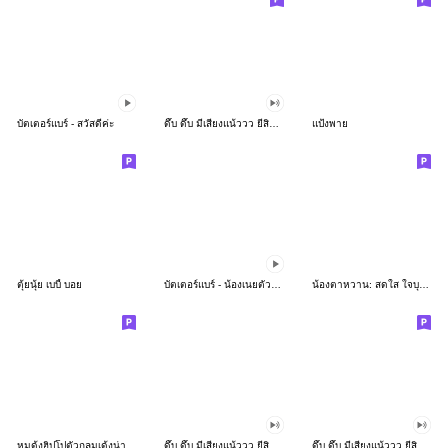
บัตเตอร์แบร์ - สวัสดีค่ะ
ดึ๊บ ดึ๊บ มีเสียงแน้ววว ยี่สิบห้า
แป้งพาย
ตุ้ยนุ้ย เบบี้ บอย
บัตเตอร์แบร์ - น้องเนยตัวตึง พุงเต่ง
น้องตาหวาน: สดใส ใจบุญ (สีพาสเทล)
หมูดุ้งฮิปโปตัวกลมเด้งน่ารัก
ดึ๊บ ดึ๊บ มีเสียงแน้ววว ยี่สิบเจ็ด
ดึ๊บ ดึ๊บ มีเสียงแน้ววว ยี่สิบหก