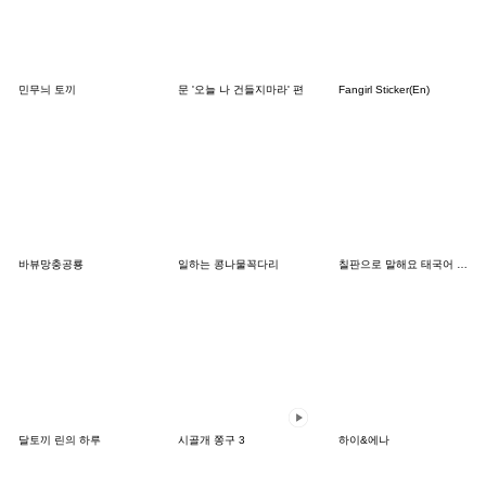
민무늬 토끼
문 '오늘 나 건들지마라' 편
Fangirl Sticker(En)
바뷰망충공룡
일하는 콩나물꼭다리
칠판으로 말해요 태국어 한국어 (TH-KR)
달토끼 린의 하루
시골개 쫑구 3
하이&에나