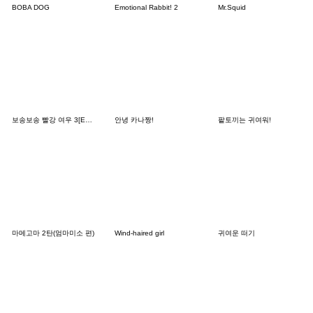
BOBA DOG
Emotional Rabbit! 2
Mr.Squid
보송보송 빨강 여우 3[English]
안녕 카나짱!
팥토끼는 귀여워!
마메고마 2탄(엄마미소 편)
Wind-haired girl
귀여운 떠기