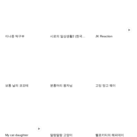
이나중 탁구부
시로의 일상생활2 (한국어&일본어)
JK Reaction
보통 날의 코요테
분홍머리 왕자님
고잉 망고 웨이
My cat daughter
말랑말랑 고양이
헬로키티의 해피데이