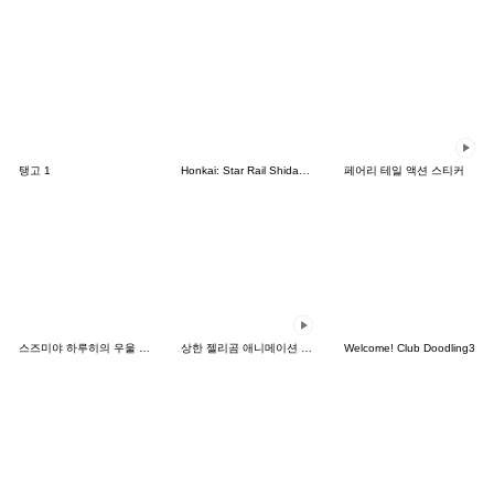
탱고 1
Honkai: Star Rail Shidare Chibi Sticker2
페어리 테일 액션 스티커
스즈미야 하루히의 우울 SOS단
상한 젤리곰 애니메이션 스티커
Welcome! Club Doodling3