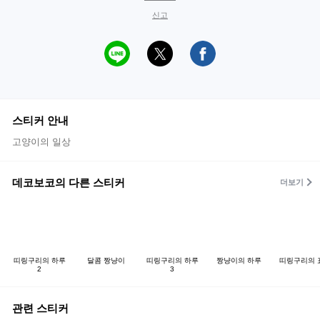
신고
스티커 안내
고양이의 일상
데코보코의 다른 스티커
더보기
띠링구리의 하루
달콤 짱냥이
띠링구리의 하루
짱냥이의 하루
띠링구리의 
2
3
관련 스티커