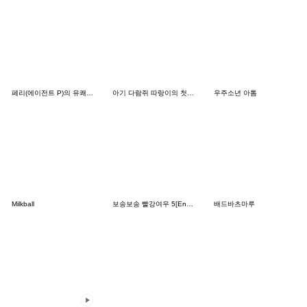
페리(에이전트 P)의 유쾌한 표정
아기 다람쥐 따랑이의 첫따랑
우주소년 아톰
Milkball
보송보송 빨강여우 5[English]
배드바츠마루