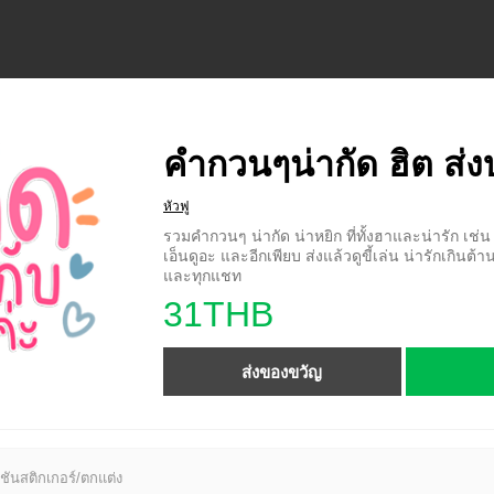
คำกวนๆน่ากัด ฮิต ส่ง
หัวฟู
รวมคำกวนๆ น่ากัด น่าหยิก ที่ทั้งฮาและน่ารัก เช่น
เอ็นดูอะ และอีกเพียบ ส่งแล้วดูขี้เล่น น่ารักเกินต้าน
และทุกแชท
31THB
ส่งของขวัญ
ชันสติกเกอร์/ตกแต่ง