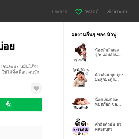
ประกาศ
|
วิชลิสต์
|
เข้าสู่ระบบ
ผลงานอื่นๆ ของ หัวฟู
บ่อย
น้องจ่ำม่ำสอง
จุก: แอบอ้อนตา
แป๋ว
 งอนละนะ หมั่นไส้จัง
 ใช้ได้ทั้งเพื่อน คนรัก
ต้าวอ้วน บุย บุย:
มะลุกมะตุ๋ย
ตะลุยโลก
น้องแก้มป่อง:
ซื้อ
หมดก๊อก ขอ
นอนยาว
คำฮิตตัวมัม ตัว
คลอดบุตร