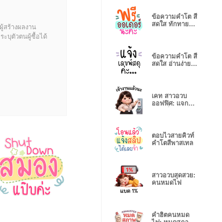
ข้อความคำโต สี
สดใส ทักทายทุก
ผู้สร้างผลงาน
วัน
บุตัวตนผู้ซื้อได้
ข้อความคำโต สี
สดใส อ่านง่าย
ชัดเจน
เคท สาวอวบ
ออฟฟิศ: แจกยิ้ม
รับวันใหม่
ตอบไวสายคิวท์
คำโตสีพาสเทล
สาวอวบสุดสวย:
คนหมดไฟ
คำฮิตคนหมด