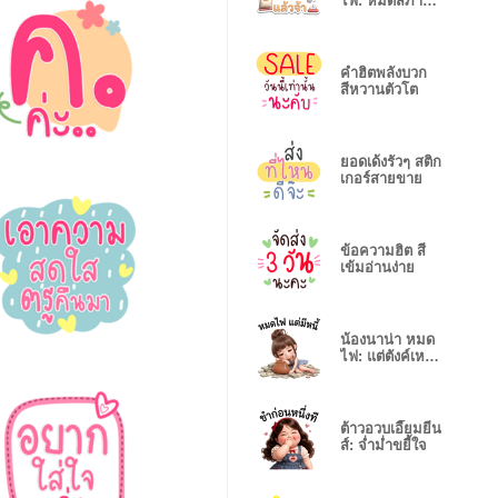
ไฟ: หมดสภาพ
แล้วจ้า
คำฮิตพลังบวก
สีหวานตัวโต
ยอดเด้งรัวๆ สติก
เกอร์สายขาย
ข้อความฮิต สี
เข้มอ่านง่าย
น้องนาน่า หมด
ไฟ: แต่ตังค์เหลือ
เยอะ
ต้าวอวบเอี๊ยมยีน
ส์: จ่ำม่ำขยี้ใจ