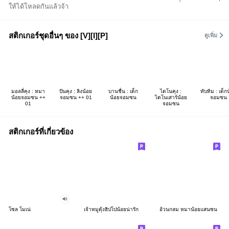
ให้ได้โหลดกันแล้วจ้า
สติกเกอร์ชุดอื่นๆ ของ [V][I][P]
ดูเพิ่ม
มอลลี่คุง : หมา
ปันคุง : ลิงน้อย
บานชื่น : เด็ก
ไดโนคุง :
ทับทิม : เด็ก
น้อยจอมซน ++
จอมซน ++ 01
น้อยจอมซน
ไดโนเสาร์น้อย
จอมซน
01
จอมซน
สติกเกอร์ที่เกี่ยวข้อง
โซล โมเน่
เจ้าหมูดุ้งฮิปโปน้อยน่ารัก
อ้วนกลม หมาน้อยแสนซน