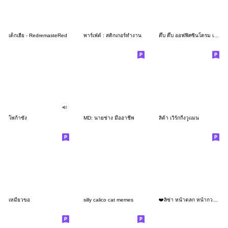
เด็กเฮีย - RedremasteRed
พาร์เฟ่ต์ : สติกเกอร์ทำงาน
ดึ๊บ ดึ๊บ ออฟฟิศซินโดรม เจ็ด
โพก้าซัง
MD: นายช่าง มืออาชีพ
ลิต้า เวิร์กกิ้งวูแมน
เหมียวขอ
silly calico cat memes
❤️ลิซ่า หน้าตลก หน้ากวน!❤️