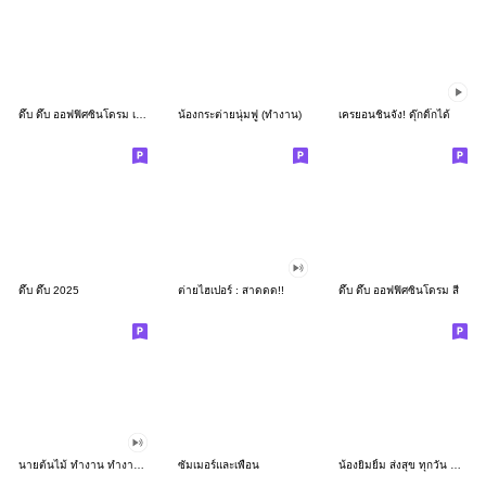
ดึ๊บ ดึ๊บ ออฟฟิศซินโดรม เก้า
น้องกระต่ายนุ่มฟู (ทำงาน)
เครยอนชินจัง! ดุ๊กดิ๊กได้
ดึ๊บ ดึ๊บ 2025
ต่ายไฮเปอร์ : สาดดด!!
ดึ๊บ ดึ๊บ ออฟฟิศซินโดรม สี่
นายต้นไม้ ทำงาน ทำงาน ทำงาน!!!
ซัมเมอร์และเพื่อน
น้องยิมยิ้ม ส่งสุข ทุกวัน CutePastel THA