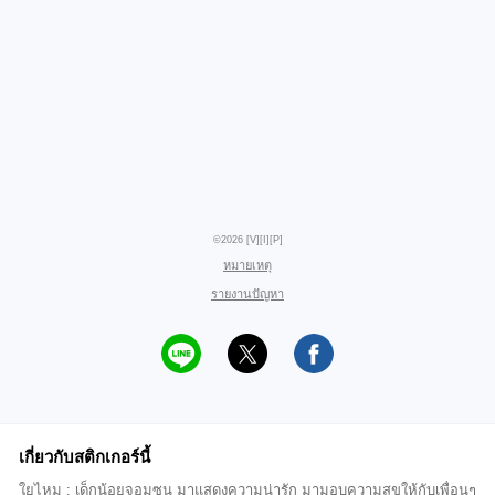
©2026 [V][I][P]
หมายเหตุ
รายงานปัญหา
เกี่ยวกับสติกเกอร์นี้
ใยไหม : เด็กน้อยจอมซน มาแสดงความน่ารัก มามอบความสุขให้กับเพื่อนๆ