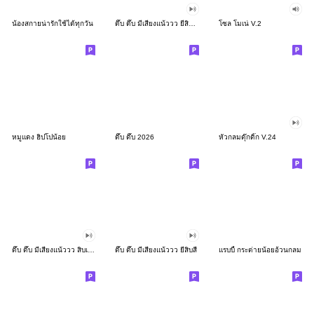
น้องสกายน่ารักใช้ได้ทุกวัน
ดึ๊บ ดึ๊บ มีเสียงแน้ววว ยี่สิบสอง
โซล โมเน่ V.2
หมูแดง ฮิปโปน้อย
ดึ๊บ ดึ๊บ 2026
หัวกลมดุ๊กดิ๊ก V.24
ดึ๊บ ดึ๊บ มีเสียงแน้ววว สิบเก้า
ดึ๊บ ดึ๊บ มีเสียงแน้ววว ยี่สิบสี่
แรบบี้ กระต่ายน้อยอ้วนกลม