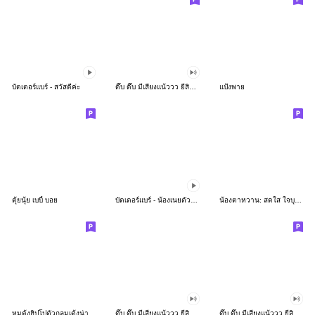
บัตเตอร์แบร์ - สวัสดีค่ะ
ดึ๊บ ดึ๊บ มีเสียงแน้ววว ยี่สิบห้า
แป้งพาย
ตุ้ยนุ้ย เบบี้ บอย
บัตเตอร์แบร์ - น้องเนยตัวตึง พุงเต่ง
น้องตาหวาน: สดใส ใจบุญ (สีพาสเทล)
หมูดุ้งฮิปโปตัวกลมเด้งน่ารัก
ดึ๊บ ดึ๊บ มีเสียงแน้ววว ยี่สิบเจ็ด
ดึ๊บ ดึ๊บ มีเสียงแน้ววว ยี่สิบหก