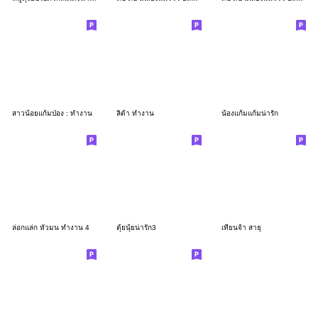
สาวน้อยแก้มป่อง : ทำงาน
ลิต้า ทำงาน
น้องแก้มแก้มน่ารัก
ล่อกแล่ก หัวมน ทำงาน 4
ตุ้ยนุ้ยน่ารัก3
เทียนจ้า สาธุ