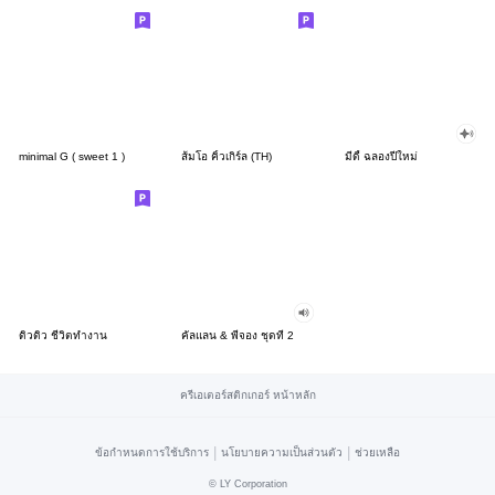
minimal G ( sweet 1 )
ส้มโอ คิ้วเกิร์ล (TH)
มีดี้ ฉลองปีใหม่
ดิวดิว ชีวิตทำงาน
คัลแลน & พี่จอง ชุดที่ 2
ครีเอเตอร์สติกเกอร์ หน้าหลัก
|
|
ข้อกำหนดการใช้บริการ
นโยบายความเป็นส่วนตัว
ช่วยเหลือ
©
LY Corporation