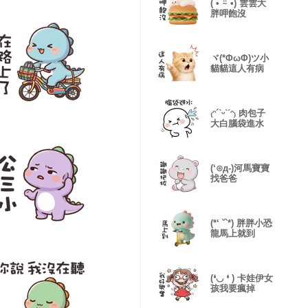
( •́ ⍨ •̀) 雲雲大
胖呷飽沒
ヾ(*ΦωΦ)ツ小
貓貓這人有病
₍ᵔ´ˋᵕˋˊᵔ₎ 肉包子
大白腦袋進水
(‘⊙д-)河馬寶寶
找爸爸
(*‘ ˇ`*) 胖胖小恐
龍馬上就到
(❛◡ ❛ ) 卡娃伊女
孩我要瘋掉