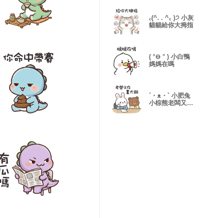
꜀(^. . ^꜀ )੭ 小灰
貓貓給你大拇指
( °⊖ ° ) 小白鴨
媽媽在嗎
´・ᴥ・` 小肥兔
小棕熊老闆又在
畫大餅