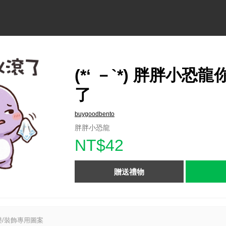
(*‘ －`*) 胖胖小恐
了
buygoodbento
胖胖小恐龍
NT$42
贈送禮物
/裝飾專用圖案