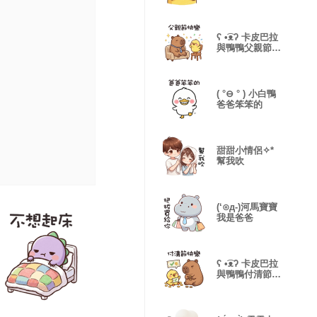
ʕ •͡ᴥʔ 卡皮巴拉
與鴨鴨父親節快
樂
( °⊖ ° ) 小白鴨
爸爸笨笨的
甜甜小情侶✧*
幫我吹
(‘⊙д-)河馬寶寶
我是爸爸
ʕ •͡ᴥʔ 卡皮巴拉
與鴨鴨付清節快
樂