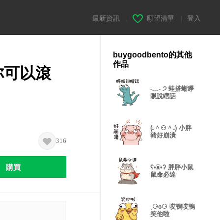
最新資訊
|
願望清單
|
登入
buygoodbento的其他
作品
龍你可以滾
-﹏- ੭ 蛙搭蜥睜
眼說瞎話
(˶＾⚇＾˵) 小胖
豬好崩潰
316
購買
ʕ•͡ᴥ•ʔ 胖胖小鼠
鼠命必達
˳⚆ɞ⚆ 哎鴨哎鴨
笑他啦