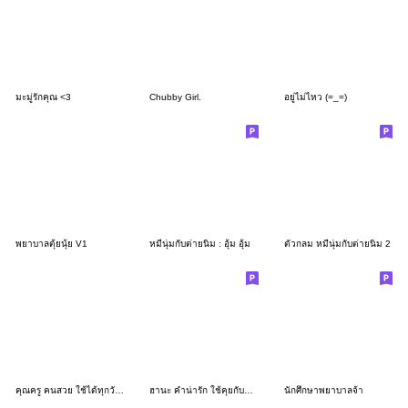
มะมู่รักคุณ <3
Chubby Girl.
อยู่ไม่ไหว (=_=)
พยาบาลตุ้ยนุ้ย V1
หมีนุ่มกับต่ายนิ่ม : อุ้ม อุ้ม
ตัวกลม หมีนุ่มกับต่ายนิ่ม 2
คุณครู คนสวย ใช้ได้ทุกวัน 3_17
ฮานะ คำน่ารัก ใช้คุยกับแฟน 2_97
นักศึกษาพยาบาลจ้า