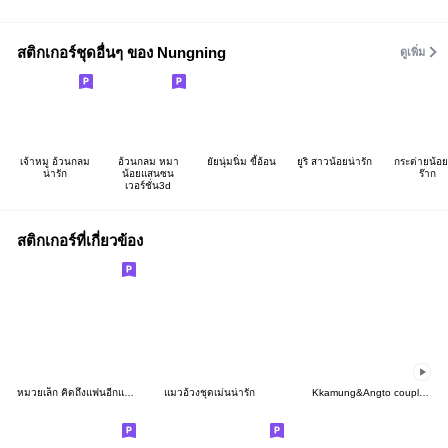
สติกเกอร์ชุดอื่นๆ ของ Nungning
ดูเพิ่ม
เจ้าหมู อ้วนกลม
อ้วนกลม หมา
ยัยนุ่มนิ่ม ขี้อ้อน
ยูริ สาวน้อยน่ารัก
กระต่ายน้อย
น่ารัก
น้อยแสนซน
ร๊าก
เวอร์ชั่น3d
สติกเกอร์ที่เกี่ยวข้อง
หมวยเล็ก คิดถึงแฟนอีกแย้วว 1_14
แมวอ้วงชุดเม่นน่ารัก
Kkamung&Angto couple9(Kkamung ver.)