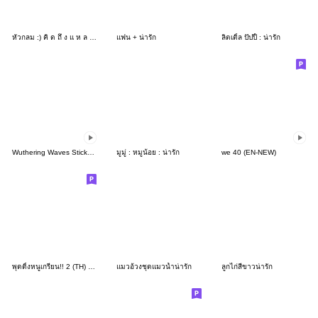
หัวกลม :) คิ ด ถึ ง แ ห ล ะ ^_<
แฟน + น่ารัก
ลิตเติ้ล ปัปปี้ : น่ารัก
Wuthering Waves Sticker Set Vol.13
มูมู่ : หมูน้อย : น่ารัก
we 40 (EN-NEW)
พุดดิ้งหนูเกรียน!! 2 (TH) by Ayumi
แมวอ้วงชุดแมวน้ำน่ารัก
ลูกไก่สีขาวน่ารัก