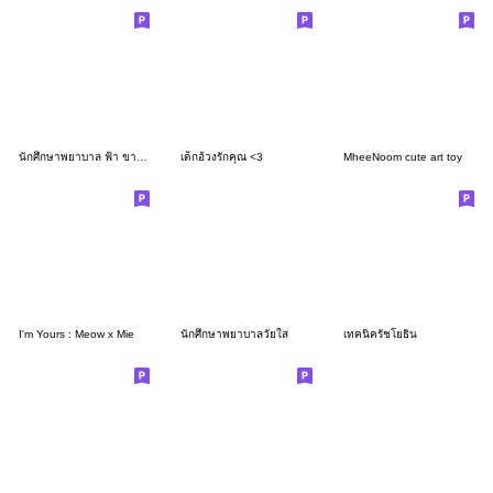
นักศึกษาพยาบาล ฟ้า ขาว น่ารัก
เด็กอ้วงรักคุณ <3
MheeNoom cute art toy
I'm Yours : Meow x Mie
นักศึกษาพยาบาลวัยใส
เทคนิครัชโยธิน