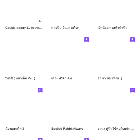
Couple doggy 11 (retriever)
ต่ายนิ่ม วันแดงเดือด
เป็ดน้อยเดรสฟ้าน่ารัก
ป๊อปปี้ ( หมาเด็ก Ver. )
เดอะ พรีคาเดท
จา จา หมาน้อย :)
น้องแคนดี้ <3
Spoiled Rabbit Always
ฮานะ คู่รัก ใช้คุยกับแฟน 2_96