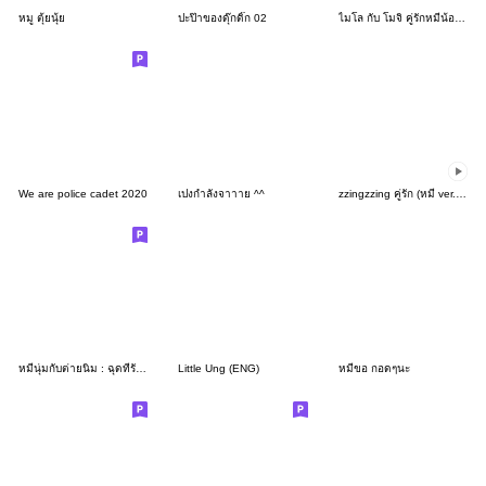
หมู ตุ้ยนุ้ย
ปะป๊าของดุ๊กดิ๊ก 02
ไมโล กับ โมจิ คู่รักหมีน้อย V.1
We are police cadet 2020
เปงกำลังจาาาย ^^
zzingzzing คู่รัก (หมี ver.) 3
หมีนุ่มกับต่ายนิ่ม : ฉุดที่รักก
Little Ung (ENG)
หมีขอ กอดๆนะ