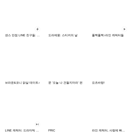
센스 만점 LINE 친구들: 카드 버전
도라에몽: 스티커의 날
폴짝폴짝♪라인 캐릭터들
브라운&코니 닭살 데이트♪
문 '오늘 나 건들지마라' 편
요츠바랑!
LINE 캐릭터: 드라마틱 사운드
FRIC
라인 캐릭터, 사랑에 빠지다!