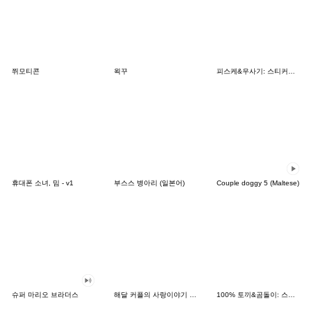
쮜모티콘
왹꾸
피스케&우사기: 스티커의 날
휴대폰 소녀, 밈 - v1
부스스 병아리 (일본어)
Couple doggy 5 (Maltese)
슈퍼 마리오 브라더스
해달 커플의 사랑이야기 2.0(한국어일본어)
100% 토끼&곰돌이: 스티커의 날