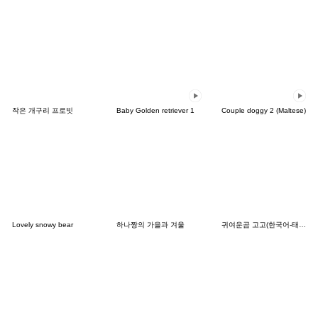
작은 개구리 프로빗
Baby Golden retriever 1
Couple doggy 2 (Maltese)
Lovely snowy bear
하나짱의 가을과 겨울
귀여운곰 고고(한국어-태국어)