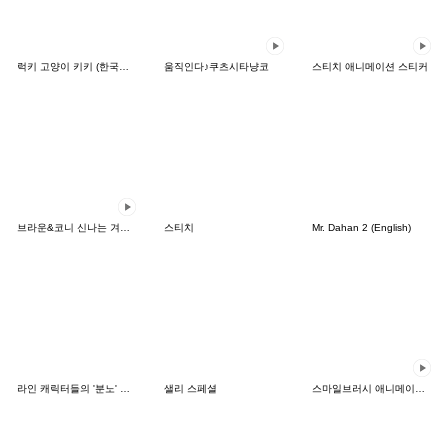
럭키 고양이 키키 (한국어&일본어)
움직인다♪쿠츠시타냥코
스티치 애니메이션 스티커
브라운&코니 신나는 겨울 데이트
스티치
Mr. Dahan 2 (English)
라인 캐릭터들의 '분노' 시리즈
샐리 스페셜
스마일브러시 애니메이션 스티커