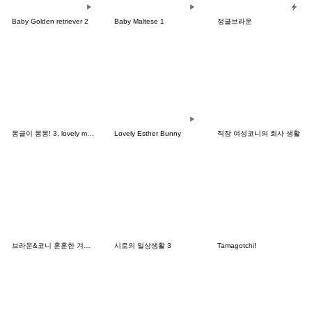
Baby Golden retriever 2
Baby Maltese 1
정글브라운
몽글이 몽몽! 3, lovely mongmong
Lovely Esther Bunny
직장 여성코니의 회사 생활
브라운&코니 훈훈한 겨울 데이트
시로의 일상생활 3
Tamagotchi!