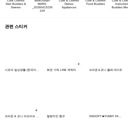
Cute Colorful
BlueOcean-
Cute & Colorful
Cute & Colorful
Cute & Color
Dish Buddies &
MARS-
Dishes
Food Buddies
Instrumen
Sweets
_20260415230
Appliances
Buddies Mo
229
관련 스티커
시로의 일상생활 (한국어&일본어)
화면 가득 LINE 캐릭터
브라운＆코니 몰래 데이트
브라운 & 코니 러브러브 팝업 스티커
발랑까진 햄규
SNOOPY★FUNNY FACES