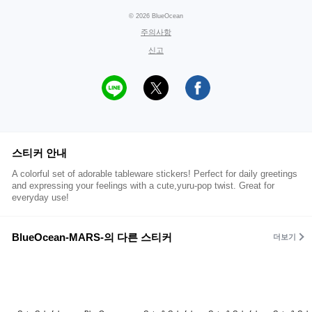
© 2026 BlueOcean
주의사항
신고
스티커 안내
A colorful set of adorable tableware stickers! Perfect for daily greetings
and expressing your feelings with a cute,yuru-pop twist. Great for
everyday use!
BlueOcean-MARS-의 다른 스티커
더보기