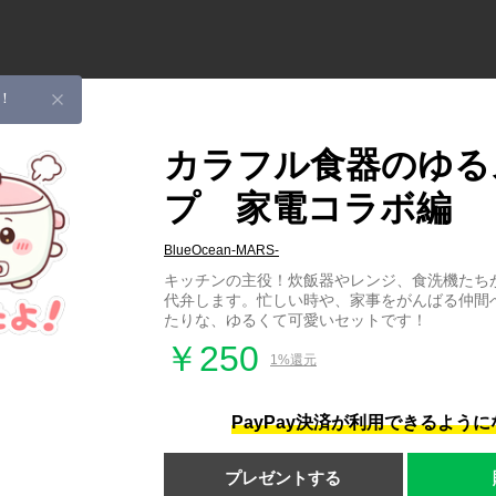
！
カラフル食器のゆる
プ 家電コラボ編
BlueOcean-MARS-
キッチンの主役！炊飯器やレンジ、食洗機たち
代弁します。忙しい時や、家事をがんばる仲間
たりな、ゆるくて可愛いセットです！
￥250
1%還元
PayPay決済が利用できるよう
プレゼントする