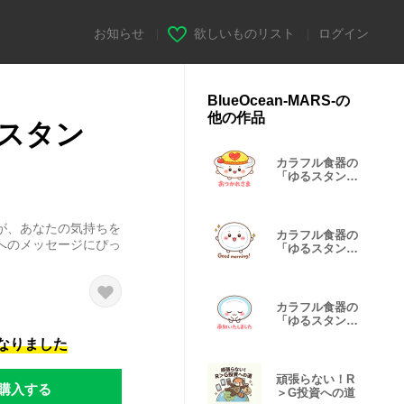
お知らせ
|
欲しいものリスト
|
ログイン
BlueOcean-MARS-の
他の作品
スタン
カラフル食器の
「ゆるスタン
プ」食べ物編
が、あなたの気持ちを
カラフル食器の
へのメッセージにぴっ
「ゆるスタン
プ」
カラフル食器の
「ゆるスタン
プ」ビジネス編
になりました
頑張らない！R
購入する
＞G投資への道