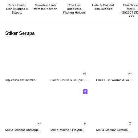
Cute Colorful
Sweetest Love
Cute Dish
Cute & Colorful
BlueOcea
Dish Buddies &
from the Kitchen
Buddies &
Dish Buddies
MARS-
Sweets
Kitchen Helpers
_20260415
229
Stiker Serupa
silly calico cat memes
Sweet House's Couple in Love
Cheez...z: Warbie & Yama 3
Milk & Mocha: Unstoppable Lovers
Milk & Mocha : Playful (Animated)
Milk & Mocha: Custom Stickers