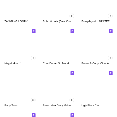
ZANMANG LOOPY
Bobo & Lola (Cute Couple)
Everyday with MINITEEN by SEVENTEEN
Megalodon !!!
Cute Duduu 5 : Mood
Brown & Cony: Cinta Abadi
Baby Tatan
Brown dan Cony Makin Mesra
Ugly Black Cat