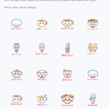
Item mungkin tidak didukung tergantung dari persetujuan pemegang hak cipta.
Ketuk stiker untuk pratinjau.