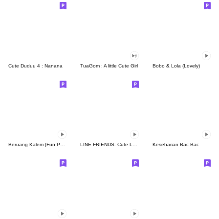
Cute Duduu 4 : Nanana
TuaGom : A little Cute Girl
Bobo & Lola (Lovely)
Beruang Kalem [Fun Pack]
LINE FRIENDS: Cute Loving Expressions
Keseharian Bac Bac