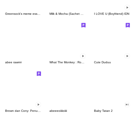
Greensock's meme essentials
Milk & Mocha (Sachet Sticker)
I LOVE U (Boyfriend) IDN
abee rawrrrr
What The Monkey : Rock It!
Cute Duduu
Brown dan Cony: Penuh Kasih
abeeeoiiiioiiii
Baby Tatan 2