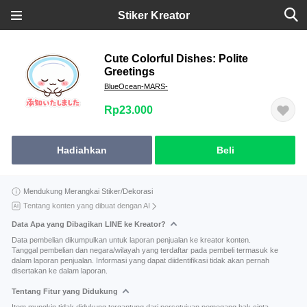
Stiker Kreator
Cute Colorful Dishes: Polite
Greetings
BlueOcean-MARS-
Rp23.000
Hadiahkan
Beli
Mendukung Merangkai Stiker/Dekorasi
Tentang konten yang dibuat dengan AI
Data Apa yang Dibagikan LINE ke Kreator?
Data pembelian dikumpulkan untuk laporan penjualan ke kreator konten.
Tanggal pembelian dan negara/wilayah yang terdaftar pada pembeli termasuk ke
dalam laporan penjualan. Informasi yang dapat diidentifikasi tidak akan pernah
disertakan ke dalam laporan.
Tentang Fitur yang Didukung