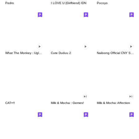
Pedro
I LOVE U (Girlfriend) IDN
Pocoyo
What The Monkey : Ugly Face
Cute Duduu 2
Nailoong Official CNY Sticker
CAT=!!
Milk & Mocha : Gemes!
Milk & Mocha: Affection