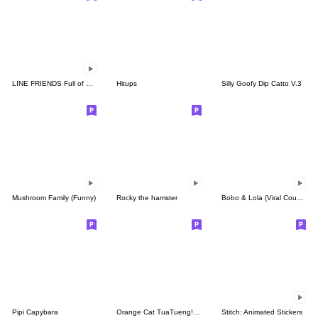
LINE FRIENDS Full of Love
Hitups
Silly Goofy Dip Catto V.3
Mushroom Family (Funny)
Rocky the hamster
Bobo & Lola (Viral Couple)
Pipi Capybara
Orange Cat TuaTueng! (ENG)
Stitch: Animated Stickers