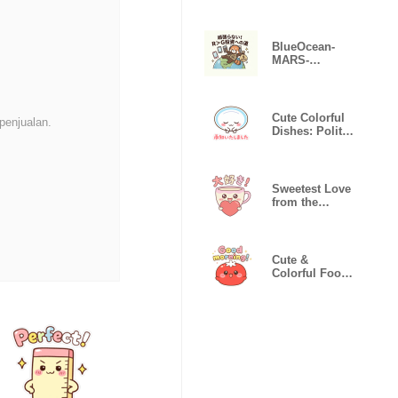
Buddies
BlueOcean-
MARS-
_202604152302
29
Cute Colorful
penjualan.
Dishes: Polite
Greetings
Sweetest Love
from the
Kitchen
Cute &
Colorful Food
Buddies