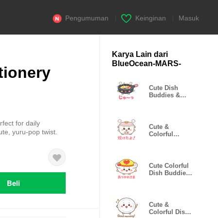
Pengumuman
|
Keinginan
|
Masuk
Karya Lain dari
BlueOcean-MARS-
tionery
Cute Dish
Buddies &
Kitchen
Helpers
fect for daily
Cute &
te, yuru-pop twist.
Colorful
Dishes
Appliances
Cute Colorful
Dish Buddies
& Sweets
Beli
Cute &
Colorful Dish