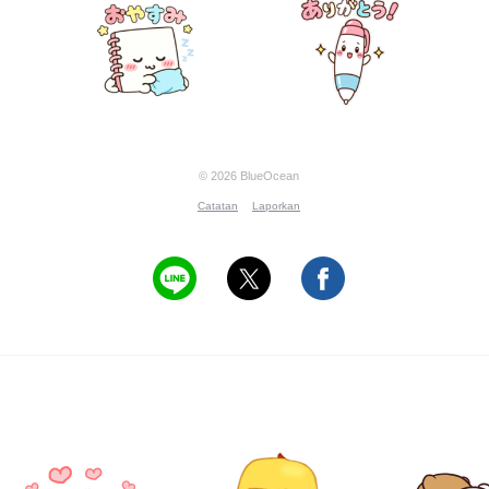
© 2026 BlueOcean
Catatan
Laporkan