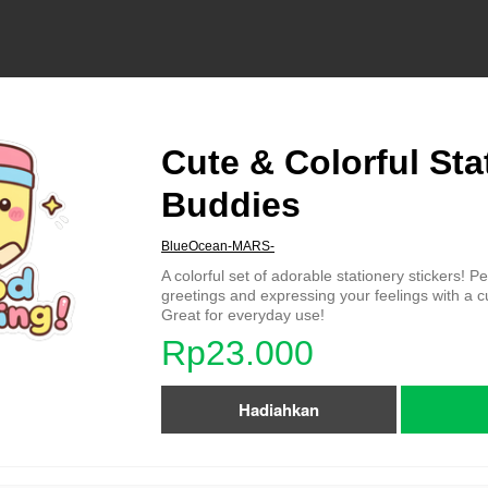
Cute & Colorful Sta
Buddies
BlueOcean-MARS-
A colorful set of adorable stationery stickers! Per
greetings and expressing your feelings with a cu
Great for everyday use!
Rp23.000
Hadiahkan