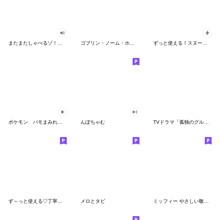
またまたしゃべるゾ！クレヨンしんちゃん
ゴブリン・ノーム・ホーン
ずっと使える！スヌーピーのグリーティング
ポケモン パモまみれスタンプ
んぽちゃむ
TVドラマ「孤独のグルメ」
ず～っと使える♡丁寧な敬語お辞儀スタンプ
メロとタビ
ミッフィー やさしい敬語スタンプ