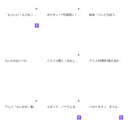
「もういい！もどれ！ピカチュウ！」
ポケモン！×可哀想に！ ムチっとスタンプ
絵本「パンどろぼう」
ちいかわ(ピース)
ぐりぐり動く！おかしなポケモンスタンプ
アニメ25周年!使えるONE PIECEスタンプ
アニメ『ちいかわ』動くLINEスタンプ vol.2
コダック、ノーてんきに悩み中！
ハローキティ ギャルバイブス♡