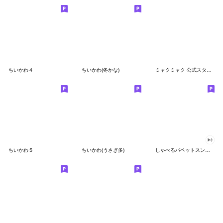
ちいかわ４
ちいかわ(冬かな)
ミャクミャク 公式スタンプ第２弾
ちいかわ５
ちいかわ(うさぎ多)
しゃべるパペットスンスン（GOOD）