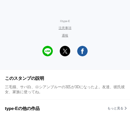
©type-E
注意事項
通報
このスタンプの説明
三毛猫、サバ白、ロシアンブルーの3匹が3Dになったよ。友達、彼氏彼
女、家族に使ってね。
type-Eの他の作品
もっと見る