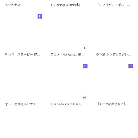
ちいかわ２
ちいかわ(ちいかわ多)
「ジブリがいっぱい」スタンプ
即レス！スヌーピー 好印象な長文スタンプ
アニメ『ちいかわ』動くLINEスタンプ vol.1
ウマ娘 シンデレラグレイ かんたんオグリ
ず～っと使える♡ナチュラルガール
しゃべるパペットスンスン（HAPPY）
【トークの始まりに】ゆるカワ♪スヌーピー