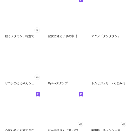
動くメタモン。得意でも苦手でもへんしん！
彼女に送る子供の字【カップル・彼氏】
アニメ「ダンダダン」
ザコシのええやんシューシュースタンプ
Dyticaスタンプ
トムとジェリー×くまみね
心伝わる♡可愛すぎない大人の長文スタンプ
なかやまきんに君 パワー!!スタンプ
劇場版『チェンソーマン レゼ篇』