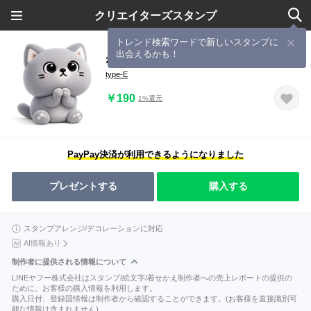
クリエイターズスタンプ
トレンド検索ワードで新しいスタンプに
出会えるかも！
ねこ依存3D挨拶気軽に送れる
type-E
￥190
1%還元
PayPay決済が利用できるようになりました
プレゼントする
購入する
スタンプアレンジ/デコレーションに対応
AI情報あり
制作者に提供される情報について
LINEヤフー株式会社はスタンプ/絵文字/着せかえ制作者への売上レポートの提供の
ために、お客様の購入情報を利用します。
購入日付、登録国情報は制作者から確認することができます。(お客様を直接識別可
能な情報は含まれません)