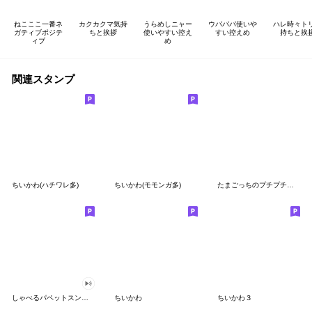
ねこここ一番ネ
カクカクマ気持
うらめしニャー
ウパパパ使いや
ハレ時々ト
ガティブポジテ
ちと挨拶
使いやすい控え
すい控えめ
持ちと挨
ィブ
め
関連スタンプ
ちいかわ(ハチワレ多)
ちいかわ(モモンガ多)
たまごっちのプチプチおみせっち
しゃべるパペットスンスン
ちいかわ
ちいかわ３