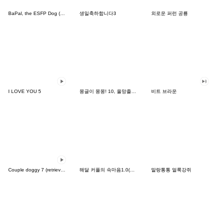
BaPal, the ESFP Dog (JPN)
생일축하합니다3
외로운 퍼런 공룡
I LOVE YOU 5
몽글이 몽몽! 10, 올망졸망 몽몽이
비트 브라운
Couple doggy 7 (retriever)
해달 커플의 속마음1.0(한-일 개정판2)
말랑통통 얼룩강쥐