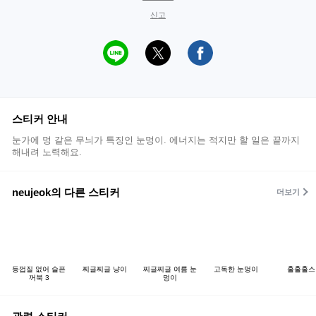
신고
스티커 안내
눈가에 멍 같은 무늬가 특징인 눈멍이. 에너지는 적지만 할 일은 끝까지
해내려 노력해요.
neujeok의 다른 스티커
더보기
등껍질 없어 슬픈
찌글찌글 냥이
찌글찌글 여름 눈
고독한 눈멍이
홀홀홀스
꺼북 3
멍이