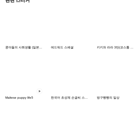
관련 스티커
쿵야들의 사회생활 (일본어)
에드워드 스페셜
키키와 라라 3탄(코스튬 특집)
Maltese puppy life5
한국어 초성체 손글씨 스티커+일본어
방구빵빵의 일상