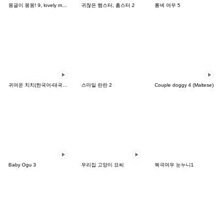
몽글이 몽몽! 9, lovely mongmong
귀찮은 햄스터, 흠스터 2
롱넥 여우 5
귀여운 치치(한국어-태국어)
스마일 란란 2
Couple doggy 4 (Maltese)
Baby Ogu 3
우리집 고양이 묘씨
북극여우 눈누니1