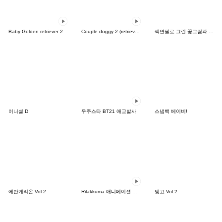
Baby Golden retriever 2
Couple doggy 2 (retriever)
색연필로 그린 꽃그림과 메시지(English)
이니셜 D
우주스타 BT21 애교발사
스냅백 베이비!
에반게리온 Vol.2
Rilakkuma 애니메이션 스티커
탱고 Vol.2