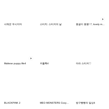
사채꾼 우시지마
스티치: 스티커의 날
몽글이 몽몽! 7, lovely mongmong
Maltese puppy life4
커플톡4
아라 스티커♡
BLACKPINK 2
MEO MONSTERS Cozy Moment
방구빵빵의 일상4