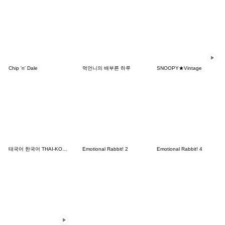
Chip 'n' Dale
먹언니의 배부른 하루
SNOOPY★Vintage
태국어 한국어 THAI-KOREA TH-KR
Emotional Rabbit! 2
Emotional Rabbit! 4