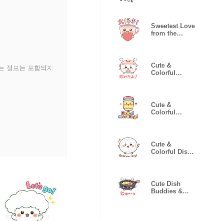
Instrument
Buddies
Moody
Sweetest Love
from the
Kitchen
Cute &
있는 정보는 포함되지
Colorful
Dishes
Appliances
Cute &
Colorful
Stationery
Buddies
Cute &
Colorful Dish
Buddies
Cute Dish
Buddies &
Kitchen
Helpers