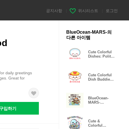
공지사항
|
위시리스트
|
로그인
BlueOcean-MARS-의
다른 아이템
od
Cute Colorful
Dishes: Polite
Greetings
for daily greetings
Cute Colorful
ges. Great for
Dish Buddies
& Sweets
BlueOcean-
MARS-
_202604152302
구입하기
29
Cute &
Colorful