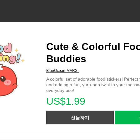
Cute & Colorful Fo
Buddies
BlueOcean-MARS-
A colorful set of adorable food stickers! Perfect 
and adding a fun, yuru-pop twist to your messa
everyday use!
US$1.99
선물하기