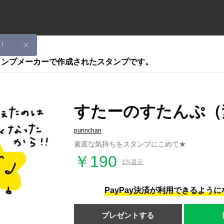
！
スタンプメーカーで作成されたスタンプです。
すたーのすたんぷ（
purinchan
素直な気持ちをスタンプにこめて★
￥190
1%還元
PayPay決済が利用できるよう
プレゼントする