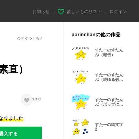
お知らせ
|
欲しいものリスト
|
ログイン
purinchanの他の作品
今すぐつくる
すたーのすたん
ぷ（報告）
素直）
すたーのすたん
ぷ（続ゆる敬
語）
3,561
すたーのすたん
ぷ（ポップに報
告）
になりました
すたーの絵文字
2
購入する