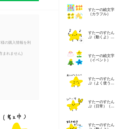
すたーの絵文字
（カラフル）
すたーのすたん
ぷ（動くよ）
（文字なし）
客様の購入情報を利
含まれません)
すたーの絵文字
（イベント）
すたーのすたん
ぷ（よく使う）
（白ふち）
すたーのすたん
ぷ（日常）（白
ふちあり）
すたーのすたん