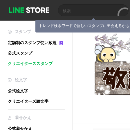
トレンド検索ワードで新しいスタンプに出会えるかも
スタンプ
定額制のスタンプ使い放題
公式スタンプ
クリエイターズスタンプ
絵文字
公式絵文字
クリエイターズ絵文字
着せかえ
公式着せかえ