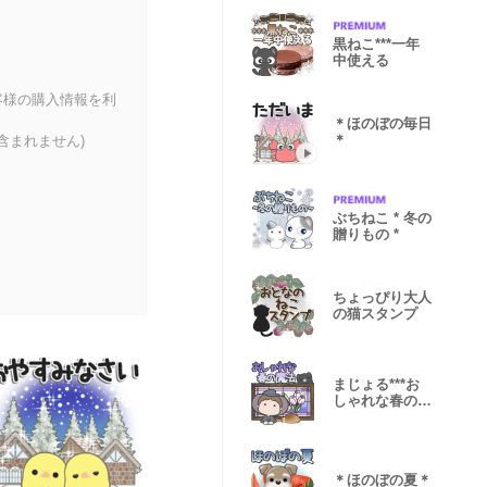
黒ねこ***一年
中使える
客様の購入情報を利
＊ほのぼの毎日
＊
含まれません)
ぶちねこ * 冬の
贈りもの *
ちょっぴり大人
の猫スタンプ
まじょる***お
しゃれな春の魔
法
＊ほのぼの夏＊