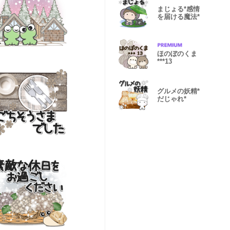
まじょる*感情
を届ける魔法*
ほのぼのくま
***13
グルメの妖精*
だじゃれ*