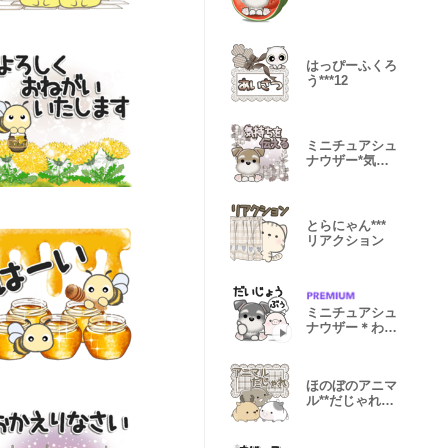
はっぴーふくろ
う***12
ミニチュアシュ
ナウザー*気持
ち伝える*
とらにゃん***
リアクション
ミニチュアシュ
ナウザー＊わく
わくな毎日
ほのぼのアニマ
ル**だじゃれ２
**