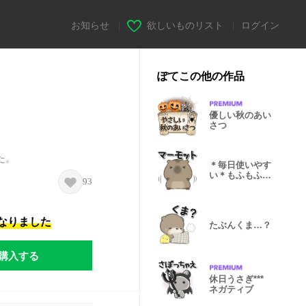
お知らせ
|
欲しいものリスト
|
ログイン
ぽてこの他の作品
優しい秋のあい
さつ
た。
＊毎日使いやす
い＊もふもふマ
93
ーモット
になりました
たぶんくま…？
購入する
休日うさぎ***
ネガティブ