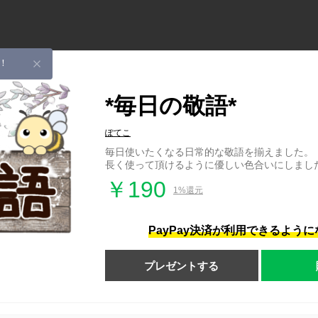
！
*毎日の敬語*
ぽてこ
毎日使いたくなる日常的な敬語を揃えました。
長く使って頂けるように優しい色合いにしまし
￥190
1%還元
PayPay決済が利用できるよう
プレゼントする