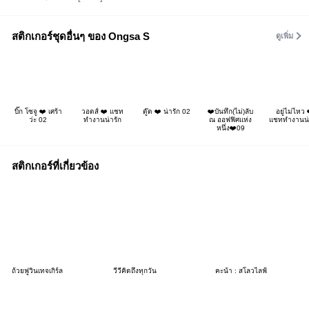
สติกเกอร์ชุดอื่นๆ ของ Ongsa S
ดูเพิ่ม
บิ๊ก โซจู ❤️ เศร้า
วอดส์ ❤️ แชท
ดู๊ด ❤️ น่ารัก 02
❤️บันทึก(ไม่)ลับ
อยู่ไม่ไหว 
ว่ะ 02
ทำงานน่ารัก
ณ ออฟฟิศแห่ง
แชททำงานน่
หนึ่ง❤️09
สติกเกอร์ที่เกี่ยวข้อง
ถ้วยฟูวินเทจเกิร์ล
วีวี่คิดถึงทุกวัน
คะน้า : สโลวไลฟ์