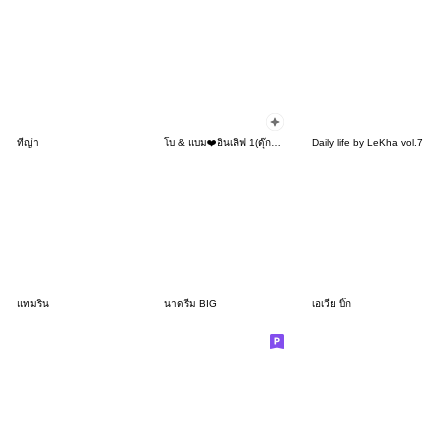
ทีญ่า
โบ & แบม❤️อินเลิฟ 1(ดุ๊กดิ๊กพื้นหลัง)
Daily life by LeKha vol.7
แทมริน
นาดรีม BIG
เอเวีย บิ๊ก