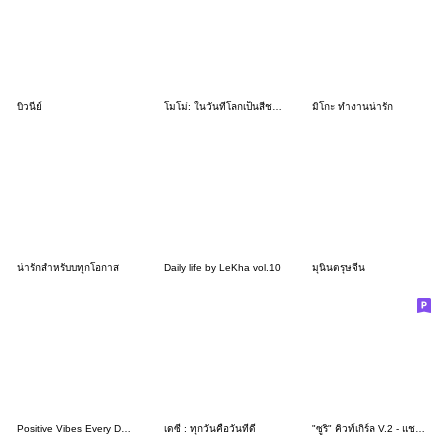
บิวนีย์
โมโม่: ในวันที่โลกเป็นสีชมพู
มิโกะ ทำงานน่ารัก
น่ารักสำหรับบทุกโอกาส
Daily life by LeKha vol.10
มุนินตรุษจีน
Positive Vibes Every Day by Ngingi
เดซี่ : ทุกวันคือวันที่ดี
"ซูริ" คิวท์เกิร์ล V.2 - แชทน่ารัก