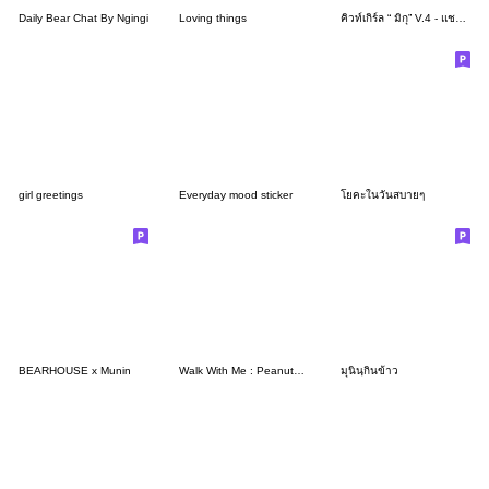
Daily Bear Chat By Ngingi
Loving things
คิวท์เกิร์ล “ มิกุ” V.4 - แชทน่ารัก
girl greetings
Everyday mood sticker
โยคะในวันสบายๆ
BEARHOUSE x Munin
Walk With Me : Peanuts Kind Words
มุนินฺกินข้าว