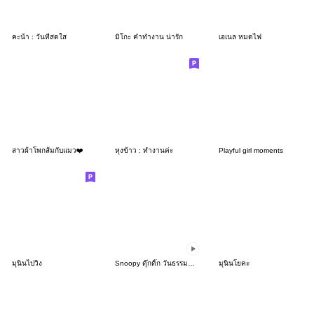
คะน้า : วันที่สดใส
มิโกะ คำทำงาน น่ารัก
เอเนล หมดไฟ
สาวผ้าโพกส้มกับแมว❤️
หุงข้าว : ทำงานค่ะ
Playful girl moments
มุนินไปวิ่ง
Snoopy ดุ๊กดิ๊ก วันธรรมดาในฤดูร้อน
มุนินโยคะ