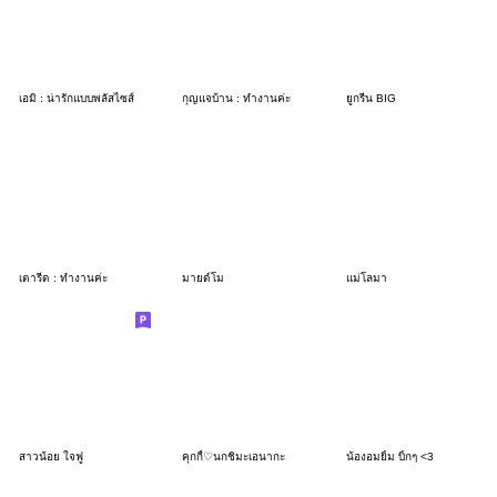
เอมิ : น่ารักแบบพลัสไซส์
กุญแจบ้าน : ทำงานค่ะ
ยูกรีน BIG
เตารีด : ทำงานค่ะ
มายด์โม
แม่โลมา
สาวน้อย ใจฟู
คุกกี้♡นกชิมะเอนากะ
น้องอมยิ้ม บิ้กๆ <3