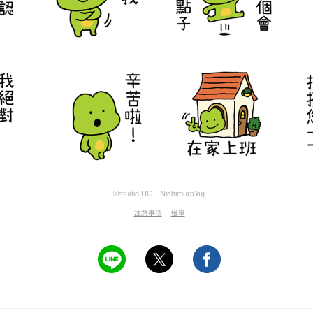
©studio UG - NishimuraYuji
注意事項
檢舉