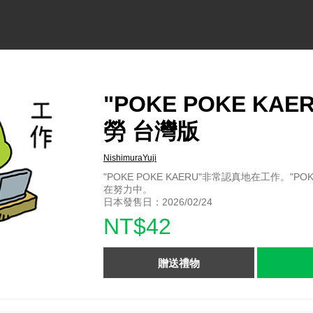
"POKE POKE KAE
勞 台灣版
NishimuraYuji
"POKE POKE KAERU"非常認真地在工作。"POKE
在努力中。
日本發售日：2026/02/24
NT$42
贈送禮物