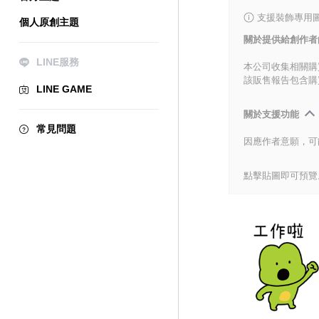
支援裝飾專用
個人原創主題
關於提供給創作者
LINE服務
本公司收集相關購
該販售報告包含購
LINE GAME
關於支援功能
常見問題
因應作者意願，可
點擊貼圖即可預覽