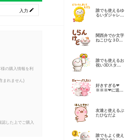
入力
誰でも使えるゆ
るいダジャレ
3Dスタンプだ
よ
関西弁でか文字
ねこひな３Dだ
よ
誰でも使えるお
祝い3Dスタン
客様の購入情報を利
プだよ
含まれません)
好きすぎる❤
※※※❤に送る
３Dスタンプだ
よ3
友達と使えるぶ
たひなだよ
確認した上でご購入
誰でもよく使え