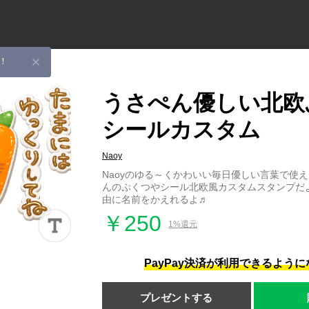
！
うさぺん優しい北欧
シールカスタム
Naoy
Naoyのゆる～くかわいい毎日優しい言葉で使
んのぷくつやシール北欧風カスタムスタンプだよ(*
由に名前をかえれるよ♬
￥250
1%還元
PayPay決済が利用できるよう
プレゼントする