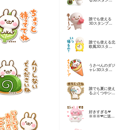
る3Dスタンプ
だよ
誰でも使える
3Dスタンプだ
よ6
誰でも使える北
欧風3Dスタン
プだよ
うさぺんのダジ
ャレ3Dスタン
プだよ
誰でも夏に使え
るぷくつやシー
ルだよ3
好きすぎる❤
※※※❤に送る
３Dスタンプだ
よ4