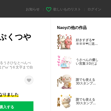
お知らせ
|
欲しいものリスト
|
ログイン
Naoyの他の作品
ぷくつや
好きすぎる❤
※※※❤に送る
３Dスタンプだ
よ
うさぺんの優し
えるうさひなとぺんぺ
い言葉３Dだよ
‘ω‘ *)６文字まで自
誰でも使える
3Dスタンプだ
よ8
になりました
誰でも使える
3Dスタンプだ
購入する
よ9