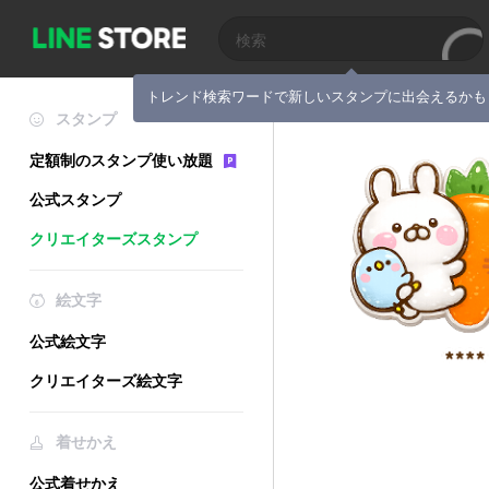
トレンド検索ワードで新しいスタンプに出会えるかも
スタンプ
定額制のスタンプ使い放題
公式スタンプ
クリエイターズスタンプ
絵文字
公式絵文字
クリエイターズ絵文字
着せかえ
公式着せかえ