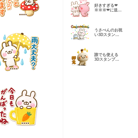
好きすぎる❤
※※※❤に送る
３Dスタンプだ
よ2
うさぺんのお祝
い3Dスタンプ
だよ
誰でも使える
3Dスタンプだ
よ7