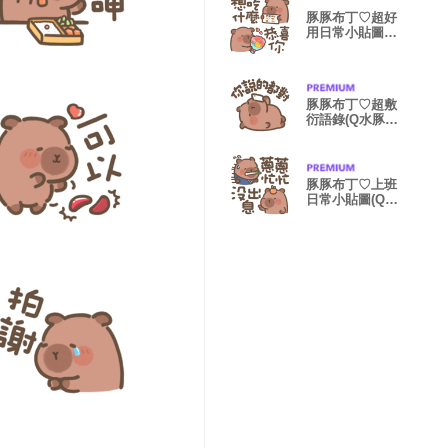
豚豚布丁♡超好
用日常小貼圖(Q
水豚)
豚豚布丁♡超敷
衍語錄(Q水豚傲
嬌篇)
豚豚布丁♡上班
日常小貼圖(Q水
豚萬用篇)