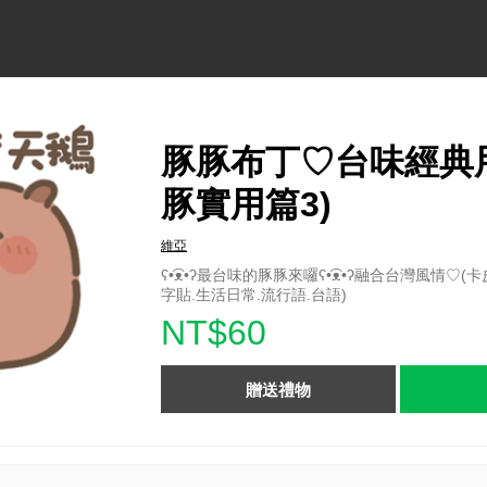
豚豚布丁♡台味經典用
豚實用篇3)
維亞
ʕ•͡ᴥ•ʔ最台味的豚豚來囉ʕ•͡ᴥ•ʔ融合台灣風情♡(
字貼.生活日常.流行語.台語)
NT$60
贈送禮物