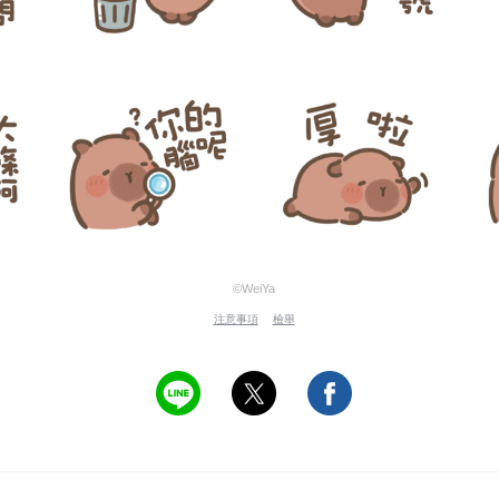
©WeiYa
注意事項
檢舉