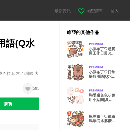
最新資訊
|
願望清單
|
登入
維亞的其他作品
語(Q水
小豚布丁♡超實
用工作日常3(Q
水豚新開始)
小豚布丁♡日常
卡皮巴拉.日常.台灣味.大
提醒用語(Q水豚
報平安)
581
戀愛腦兔兔♡萬
用小貼圖(夏秋
購買
色系)
豚豚布丁♡繽紛
馬年(Q水豚豪華
典藏)