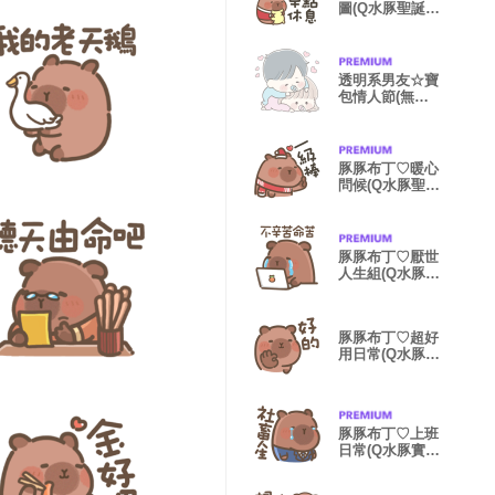
圖(Q水豚聖誕
篇)
透明系男友☆寶
包情人節(無字
篇)
豚豚布丁♡暖心
問候(Q水豚聖誕
跨年)
豚豚布丁♡厭世
人生組(Q水豚萬
用篇)
豚豚布丁♡超好
用日常(Q水豚實
用篇2)
豚豚布丁♡上班
日常(Q水豚實用
篇)