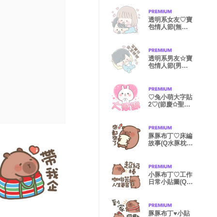
透明系女友♡寶
包情人節(無字
篇)
透明系男友☆寶
包情人節(男友
篇)
♡兔小萌大字貼
2♡(節慶✩聖誕
✩跨年)
豚豚布丁♡床編
故事(Q水豚枕頭
戰)
小豚布丁♡工作
日常小貼圖(Q水
豚職場)
豚豚布丁♥小貼