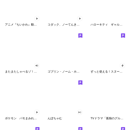
アニメ『ちいかわ』動くLINEスタンプ vol.2
コダック、ノーてんきに悩み中！
ハローキティ ギャルバイブス♡
またまたしゃべるゾ！クレヨンしんちゃん
ゴブリン・ノーム・ホーン
ずっと使える！スヌーピーのグリーティング
ポケモン パモまみれスタンプ
んぽちゃむ
TVドラマ「孤独のグルメ」