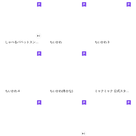
しゃべるパペットスンスン
ちいかわ
ちいかわ３
ちいかわ４
ちいかわ(冬かな)
ミャクミャク 公式スタンプ第２弾