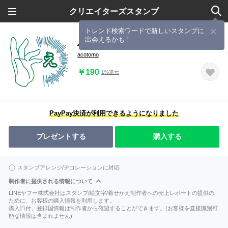
クリエイターズスタンプ
トレンド検索ワードで新しいスタンプに
出会えるかも！
ハンドサイン～手の表情～
acotomo
￥190
1%還元
PayPay決済が利用できるようになりました
プレゼントする
購入する
スタンプアレンジ/デコレーションに対応
制作者に提供される情報について
LINEヤフー株式会社はスタンプ/絵文字/着せかえ制作者への売上レポートの提供の
ために、お客様の購入情報を利用します。
購入日付、登録国情報は制作者から確認することができます。(お客様を直接識別可
能な情報は含まれません)