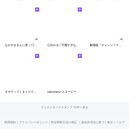
なかやまきんに君 パワー!!スタンプ
心伝わる♡可愛すぎない大人の長文スタンプ
劇場版『チェンソーマン レゼ篇』
ネガティブくま１００％ 憂鬱な一日
sakumaru×スヌーピー
クリエイターズスタンプ TOPへ戻る
|
|
|
|
利用規約
プライバシーポリシー
特定商取引法の表記
資金決済法に基づく表示
ヘルプ