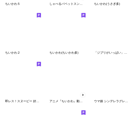
ちいかわ５
しゃべるパペットスンスン（GOOD）
ちいかわ(うさぎ多)
ちいかわ２
ちいかわ(ちいかわ多)
「ジブリがいっぱい」スタンプ
即レス！スヌーピー 好印象な長文スタンプ
アニメ『ちいかわ』動くLINEスタンプ vol.1
ウマ娘 シンデレラグレイ かんたんオグリ