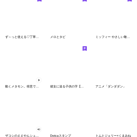
ず～っと使える♡丁寧な敬語お辞儀スタンプ
メロとタビ
ミッフィー やさしい敬語スタンプ
動くメタモン。得意でも苦手でもへんしん！
彼女に送る子供の字【カップル・彼氏】
アニメ「ダンダダン」
ザコシのええやんシューシュースタンプ
Dyticaスタンプ
トムとジェリー×くまみね