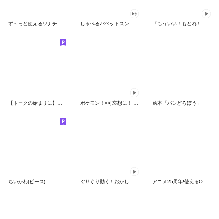
ず～っと使える♡ナチュラルガール
しゃべるパペットスンスン（HAPPY）
「もういい！もどれ！ピカチュウ！」
【トークの始まりに】ゆるカワ♪スヌーピー
ポケモン！×可哀想に！ ムチっとスタンプ
絵本「パンどろぼう」
ちいかわ(ピース)
ぐりぐり動く！おかしなポケモンスタンプ
アニメ25周年!使えるONE PIECEスタンプ