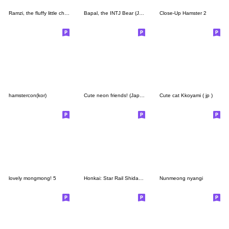
Ramzi, the fluffy little chipmunk
Bapal, the INTJ Bear (JPN)
Close-Up Hamster 2
hamstercon(kor)
Cute neon friends! (Japanese ver.)
Cute cat Kkoyami ( jp )
lovely mongmong! 5
Honkai: Star Rail Shidare Chibi Sticker2
Nunmeong nyangi