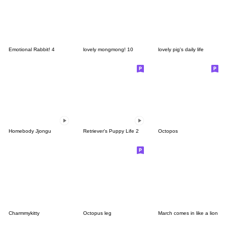
Emotional Rabbit! 4
lovely mongmong! 10
lovely pig's daily life
Homebody Jjongu
Retriever's Puppy Life 2
Octopos
Charmmykitty
Octopus leg
March comes in like a lion