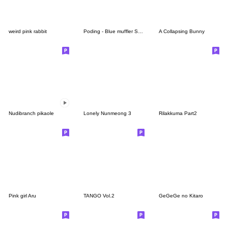
weird pink rabbit
Poding - Blue muffler Shiba dog
A Collapsing Bunny
Nudibranch pikaole
Lonely Nunmeong 3
Rilakkuma Part2
Pink girl Aru
TANGO Vol.2
GeGeGe no Kitaro