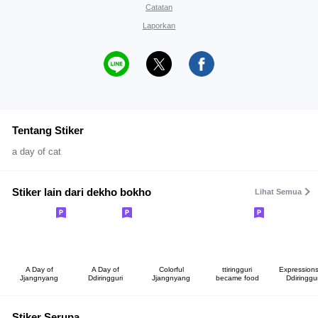
Catatan
Laporkan
Tentang Stiker
a day of cat
Stiker lain dari dekho bokho
Lihat Semua
A Day of
A Day of
Colorful
ttiringguri
Expressions
Jjangnyang
Ddiringguri
Jjangnyang
became food
Ddiringgur
Stiker Serupa