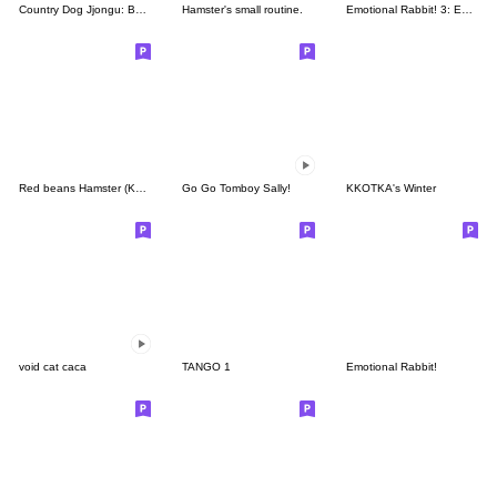
Country Dog Jjongu: Bad Boy
Hamster's small routine.
Emotional Rabbit! 3: Emoji
Red beans Hamster (KR/JP)
Go Go Tomboy Sally!
KKOTKA's Winter
void cat caca
TANGO 1
Emotional Rabbit!