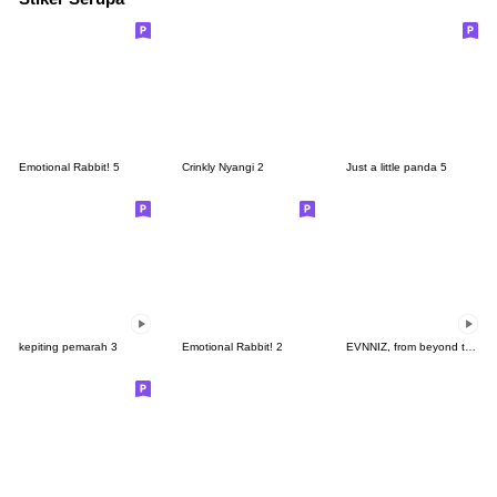
Emotional Rabbit! 5
Crinkly Nyangi 2
Just a little panda 5
kepiting pemarah 3
Emotional Rabbit! 2
EVNNIZ, from beyond the stars