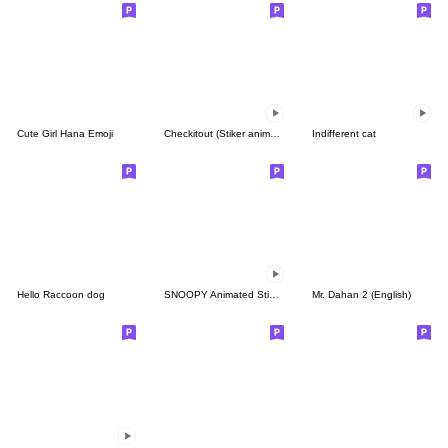
Cute Girl Hana Emoji
Checkitout (Stiker animasi)
Indifferent cat
Hello Raccoon dog
SNOOPY Animated Stickers
Mr. Dahan 2 (English)