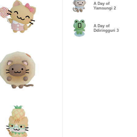
A Day of
Yamsungi 2
A Day of
Ddiringguri 3