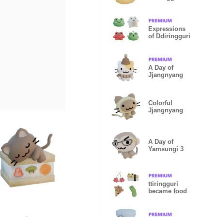
Expressions
of Ddiringguri
A Day of
Jjangnyang
Colorful
Jjangnyang
A Day of
Yamsungi 3
ttiringguri
became food