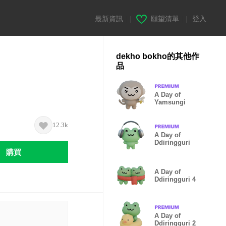
最新資訊
|
願望清單
|
登入
dekho bokho的其他作
品
A Day of
Yamsungi
12.3k
A Day of
Ddiringguri
購買
A Day of
Ddiringguri 4
A Day of
Ddiringguri 2