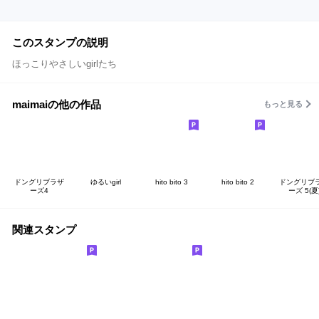
このスタンプの説明
ほっこりやさしいgirlたち
maimaiの他の作品
もっと見る
ドングリブラザ
ゆるいgirl
hito bito 3
hito bito 2
ドングリブ
ーズ4
ーズ 5(夏
関連スタンプ