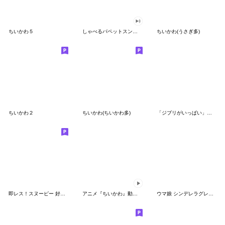
ちいかわ５
しゃべるパペットスンスン（GOOD）
ちいかわ(うさぎ多)
ちいかわ２
ちいかわ(ちいかわ多)
「ジブリがいっぱい」スタンプ
即レス！スヌーピー 好印象な長文スタンプ
アニメ『ちいかわ』動くLINEスタンプ vol.1
ウマ娘 シンデレラグレイ かんたんオグリ