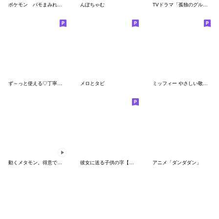
ポケモン パモまみれスタンプ
んぽちゃむ
TVドラマ「孤独のグルメ」
ず～っと使える♡丁寧な敬語お辞儀スタンプ
メロとタビ
ミッフィー やさしい敬語スタンプ
動くメタモン。得意でも苦手でもへんしん！
彼女に送る子供の字【カップル・彼氏】
アニメ「ダンダダン」