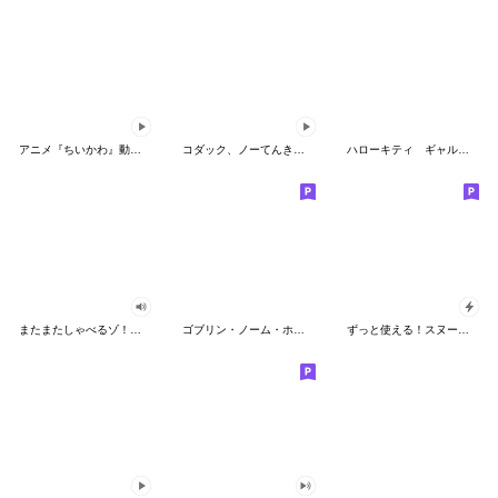
アニメ『ちいかわ』動くLINEスタンプ vol.2
コダック、ノーてんきに悩み中！
ハローキティ ギャルバイブス♡
またまたしゃべるゾ！クレヨンしんちゃん
ゴブリン・ノーム・ホーン
ずっと使える！スヌーピーのグリーティング