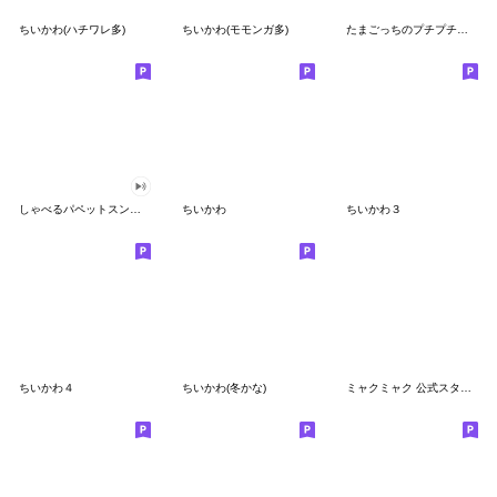
ちいかわ(ハチワレ多)
ちいかわ(モモンガ多)
たまごっちのプチプチおみせっち
しゃべるパペットスンスン
ちいかわ
ちいかわ３
ちいかわ４
ちいかわ(冬かな)
ミャクミャク 公式スタンプ第２弾