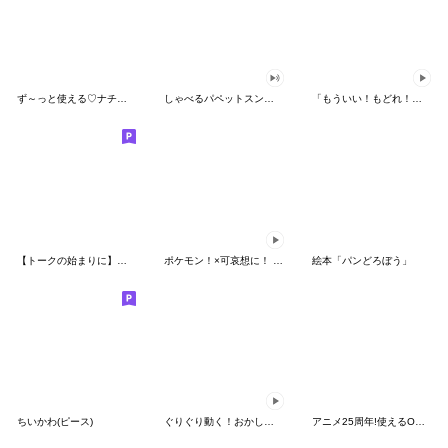
ず～っと使える♡ナチュラルガール
しゃべるパペットスンスン（HAPPY）
「もういい！もどれ！ピカチュウ！」
【トークの始まりに】ゆるカワ♪スヌーピー
ポケモン！×可哀想に！ ムチっとスタンプ
絵本「パンどろぼう」
ちいかわ(ピース)
ぐりぐり動く！おかしなポケモンスタンプ
アニメ25周年!使えるONE PIECEスタンプ