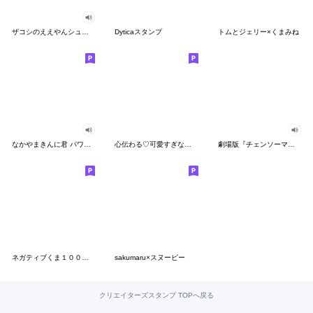
ザコシのええやんシューシュースタンプ
Dyticaスタンプ
トムとジェリー×くまみね
なかやまきんに君 パワー!!スタンプ
心伝わる♡可愛すぎない大人の長文スタンプ
劇場版『チェンソーマン レゼ篇』
ネガティブくま１００％ 憂鬱な一日
sakumaru×スヌーピー
クリエイターズスタンプ TOPへ戻る