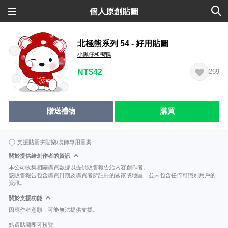
個人原創貼圖
北極熊系列 54 - 好用貼圖
小黑仔和鴨鴨
NT$42
269
贈送禮物
購買
支援貼圖拼貼樂/裝飾專用圖案
關於提供給創作者的資訊
本公司收集相關購買數據以提供販售報告給內容創作者。
該販售報告包含購買日期及購買者所註冊的國家或地區，並未包含任何可識別用戶的
資訊。
關於支援功能
因應作者意願，可能無法提供支援。
點選貼圖即可預覽