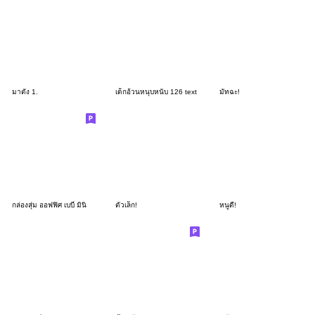
มาตัง 1.
เด็กอ้วนหนุบหนับ 126 text
มัทฉะ!
กล่องสุ่ม ออฟฟิศ เบบี๋ มินิ
ตัวเล็ก!
หนูดี!