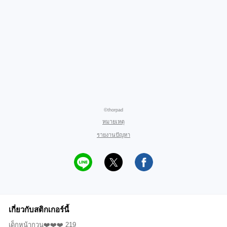
©thorpad
หมายเหตุ
รายงานปัญหา
เกี่ยวกับสติกเกอร์นี้
เด็กหน้ากวน❤️❤️❤️ 219