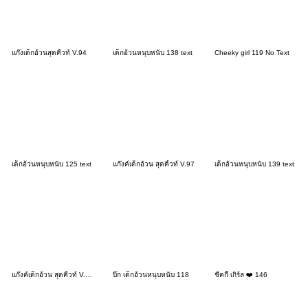
แก๊งเด็กอ้วนสุดคิ้วท์ V.94
เด็กอ้วนหนุบหนับ 138 text
Cheeky girl 119 No Text
เด็กอ้วนหนุบหนับ 125 text
แก๊งค์เด็กอ้วน สุดคิ้วท์ V.97
เด็กอ้วนหนุบหนับ 139 text
แก๊งค์เด็กอ้วน สุดคิ้วท์ V.101
บิ๊ก เด็กอ้วนหนุบหนับ 118
ชีคกี้ เกิร์ล ❤️ 146