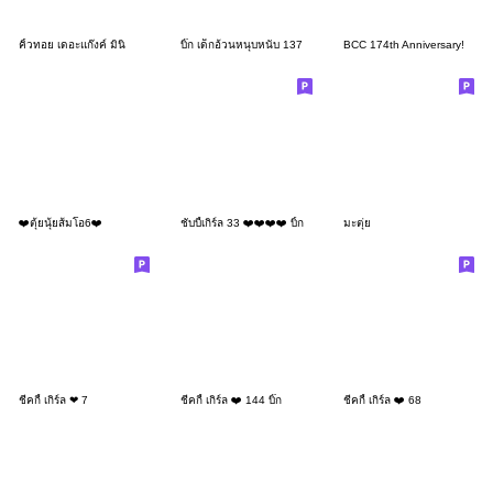
คิ้วทอย เดอะแก๊งค์ มินิ
บิ๊ก เด็กอ้วนหนุบหนับ 137
BCC 174th Anniversary!
❤️ตุ้ยนุ้ยส้มโอ6❤️
ชับบี้เกิร์ล 33 ❤️❤️❤️❤️ บิ้ก
มะตุ่ย
ชีคกี้ เกิร์ล ❤ 7
ชีคกี้ เกิร์ล ❤️ 144 บิ๊ก
ชีคกี้ เกิร์ล ❤️ 68