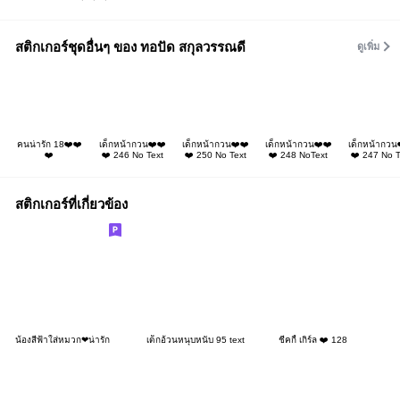
สติกเกอร์ชุดอื่นๆ ของ ทอปัด สกุลวรรณดี
ดูเพิ่ม
คนน่ารัก 18❤️❤️
เด็กหน้ากวน❤️❤️
เด็กหน้ากวน❤️❤️
เด็กหน้ากวน❤️❤️
เด็กหน้ากวน
❤️
❤️ 246 No Text
❤️ 250 No Text
❤️ 248 NoText
❤️ 247 No T
สติกเกอร์ที่เกี่ยวข้อง
น้องสีฟ้าใส่หมวก❤น่ารัก
เด็กอ้วนหนุบหนับ 95 text
ชีคกี้ เกิร์ล ❤️ 128