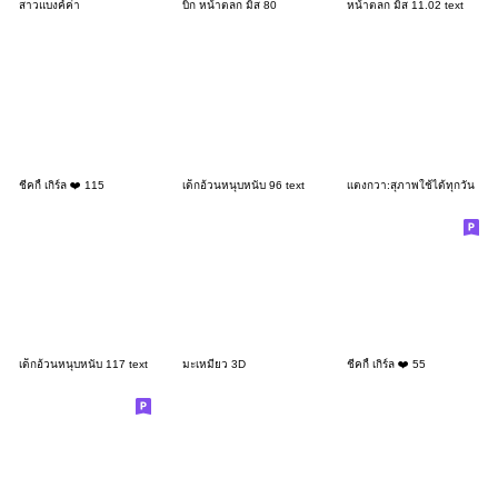
สาวแบงค์ค่า
บิ๊ก หน้าตลก มิส 80
หน้าตลก มิส 11.02 text
ชีคกี้ เกิร์ล ❤️ 115
เด็กอ้วนหนุบหนับ 96 text
เเตงกวา:สุภาพใช้ได้ทุกวัน
เด็กอ้วนหนุบหนับ 117 text
มะเหมี่ยว 3D
ชีคกี้ เกิร์ล ❤️ 55