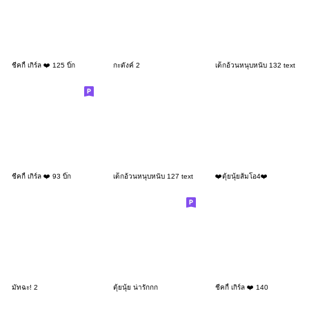
ชีคกี้ เกิร์ล ❤️ 125 บิ๊ก
กะตังค์ 2
เด็กอ้วนหนุบหนับ 132 text
ชีคกี้ เกิร์ล ❤️ 93 บิ๊ก
เด็กอ้วนหนุบหนับ 127 text
❤️ตุ้ยนุ้ยส้มโอ4❤️
มัทฉะ! 2
ตุ้ยนุ้ย น่ารักกก
ชีคกี้ เกิร์ล ❤️ 140