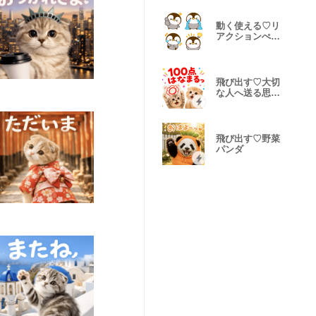
動く使える♡リ
アクションぺん
ぺん
飛び出す♡大切
な人へ送る思い
やりにゃんこ
飛び出す♡野菜
パンダ