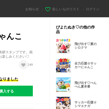
お知らせ
|
欲しいものリスト
|
ログイン
ぴよたぬき♡の他の作
品
ゃんこ
飛び出す♡夏の
シロクマ
挨拶スタンプです。画
お楽しみください♡
全力応援☆サッ
249
カーにゃんこ
になりました
飛び出す♡ぺん
ぺん夏本番
購入する
サッカー応援☆
シマエナガ