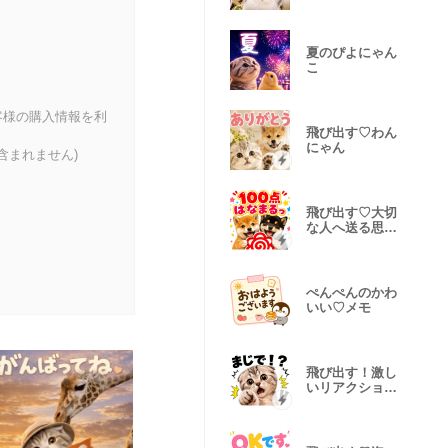
夏のぴよにゃん
こ
客様の購入情報を利
飛び出す♡わん
にゃん
含まれません)
飛び出す♡大切
な人へ送る思い
やりわんこ
ぺんぺんのかわ
いい♡メモ
飛び出す！激し
いリアクション
にゃんこ