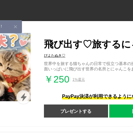
！
飛び出す♡旅するに
ぴよたぬき♡
世界中を旅する猫ちゃんの日常で役立つ基本の
面いっぱいに飛び出す世界の名所とにゃんこを
￥250
1%還元
PayPay決済が利用できるよう
プレゼントする