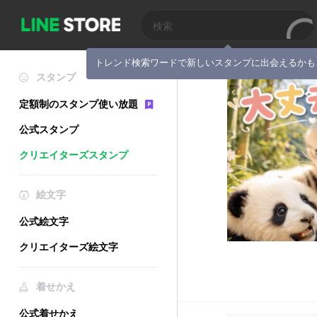
トレンド検索ワードで新しいスタンプに出会えるかも
スタンプ
定額制のスタンプ使い放題
公式スタンプ
クリエイターズスタンプ
絵文字
公式絵文字
クリエイターズ絵文字
着せかえ
公式着せかえ