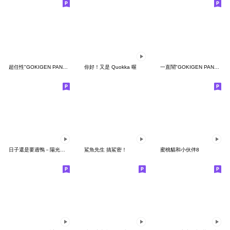
超任性"GOKIGEN PANDA" 台灣版
你好！又是 Quokka 喔
一直鬧"GOKIGEN PANDA" 台灣版
日子還是要過鴨－陽光開朗每一天鴨
鯊魚先生 搞鯊密！
蜜桃貓和小伙伴8