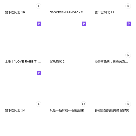
雙下巴阿北 19
"GOKIGEN PANDA" - Feeling / global
雙下巴阿北 27
上吧！"LOVE RABBIT" 台灣版
鯊魚貓咪 2
怪奇事物所：所長的過度繁殖
雙下巴阿北 14
只是一顆麻糬-一起動起來
伸縮自如的雞與鴨 超好笑