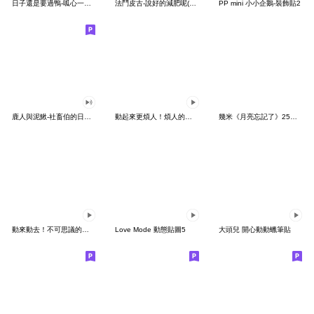
日子還是要過鴨-呱心一下鴨
法鬥皮古-說好的減肥呢(第15彈)
PP mini 小小企鵝-裝飾貼2
鹿人與泥鰍-社畜伯的日常有聲貼圖
動起來更煩人！煩人的貓咪3
幾米《月亮忘記了》25周年 x 晴天P莉
動來動去！不可思議的寶可夢貼圖
Love Mode 動態貼圖5
大頭兒 開心動動蠟筆貼