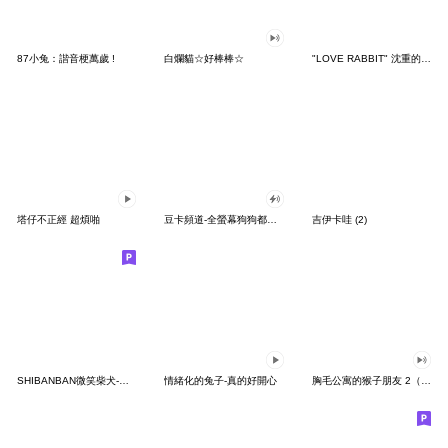
87小兔：諧音梗萬歲 !
白爛貓☆好棒棒☆
"LOVE RABBIT" 沈重的愛 台灣版
塔仔不正經 超煩啪
豆卡頻道-全螢幕狗狗都沒你上班累
吉伊卡哇 (2)
SHIBANBAN微笑柴犬-廢柴寶寶日常
情緒化的兔子-真的好開心
胸毛公寓的猴子朋友 2（有聲動態）