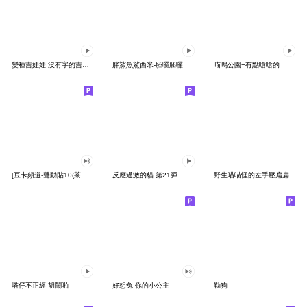
變種吉娃娃 沒有字的吉娃娃
胖鯊魚鯊西米-胚囉胚囉
喵嗚公園−有點嗆嗆的
[豆卡頻道-聲動貼10(茶寶丸日常篇)
反應過激的貓 第21彈
野生喵喵怪的左手壓扁扁
塔仔不正經 胡鬧啪
好想兔-你的小公主
勒狗