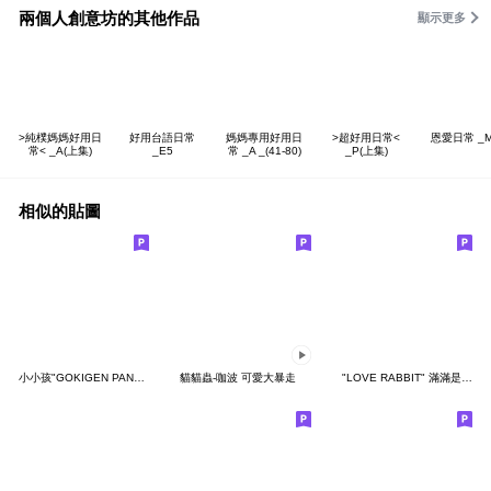
兩個人創意坊的其他作品
顯示更多
>純樸媽媽好用日
好用台語日常
媽媽專用好用日
>超好用日常<
恩愛日常 _M
常< _A(上集)
_E5
常 _A _(41-80)
_P(上集)
相似的貼圖
小小孩"GOKIGEN PANDA" 台灣版
貓貓蟲-咖波 可愛大暴走
"LOVE RABBIT" 滿滿是愛 台灣版