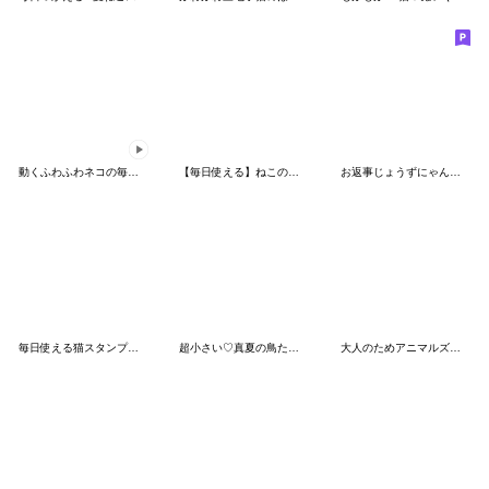
動くふわふわネコの毎日スタンプ
【毎日使える】ねこのきもち②
お返事じょうずにゃんこ Vol.1
毎日使える猫スタンプ♡シンプル
超小さい♡真夏の鳥たちスタンプ
大人のためアニマルズ空と緑の挨拶５