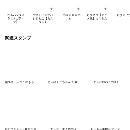
だるパンダ３
やさしい☆サバ
三毛猫☆カスタ
ちびネコ【アニ
ちび☆ゾ
D【ネガティ
シロねこ【カス
ム
メ風】カスタム
ブ】
タム】
関連スタンプ
超小さい♡ねこのきもち②
とら猫トラちゃん 可愛い毎日
ふわふわ白ねこの優しい毎日
毎日つかえる♪ 夏ねこスタンプ
ふわふわ三毛子猫のほっこり敬語
もふもふ3D猫♡ぬいぐるみ風もちねこの日常