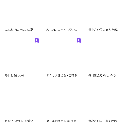
ふんわりにゃんこの夏
ねこねこにゃんこ♡カラフルでか文字
超小さい♡大好きを伝えるシマエナガ
毎日とらにゃん
サクサク使える❤黒猫さん3
毎日使える❤丸いヤツ10(猫編)
猫がいっぱい♡可愛いあいさつ
夏に毎日使える 星 宇宙 あおねこ 日常
超小さい♡丁寧でかわいいうさぎのスタンプ