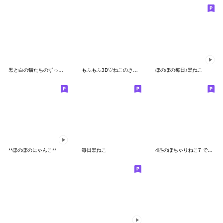
黒と白の猫たちのずっと使える基本編
もふもふ3D♡ねこのきもち
ほのぼの毎日♪黒ねこ
**ほのぼのにゃんこ**
毎日黒ねこ
4匹のぽちゃりねこ7 でか文字