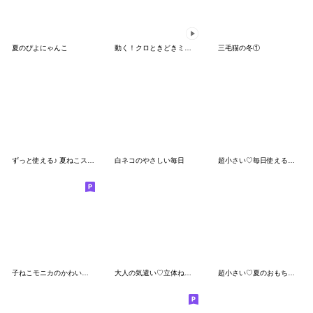
夏のぴよにゃんこ
動く！クロときどきミケ【日常】
三毛猫の冬①
ずっと使える♪ 夏ねこスタンプ
白ネコのやさしい毎日
超小さい♡毎日使えるおもちのきもち
子ねこモニカのかわいい梅雨日和スタンプ
大人の気遣い♡立体ねこねこにゃんこ
超小さい♡夏のおもちのきもち