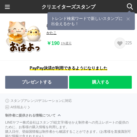
クリエイターズスタンプ
トレンド検索ワードで新しいスタンプに
出会えるかも！
毎日楽しい☆ちびミケ★３D
かたこ
￥190
225
1%還元
PayPay決済が利用できるようになりました
プレゼントする
購入する
スタンプアレンジ/デコレーションに対応
AI情報あり
制作者に提供される情報について
LINEヤフー株式会社はスタンプ/絵文字/着せかえ制作者への売上レポートの提供の
ために、お客様の購入情報を利用します。
購入日付、登録国情報は制作者から確認することができます。(お客様を直接識別可
能な情報は含まれません)