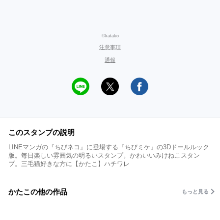
©katako
注意事項
通報
このスタンプの説明
LINEマンガの『ちびネコ』に登場する『ちびミケ』の3Dドールルック
版。毎日楽しい雰囲気の明るいスタンプ。かわいいみけねこスタン
プ。三毛猫好きな方に【かたこ】ハチワレ
かたこの他の作品
もっと見る