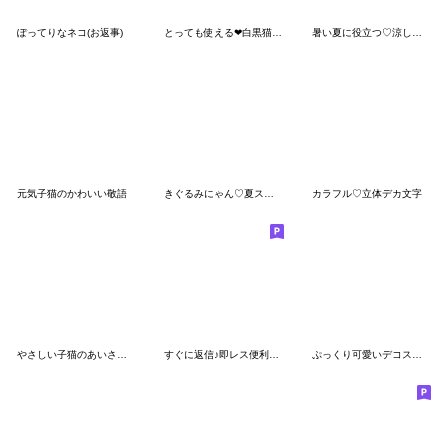
ぽってりなネコ(お返事)
とっても使える❤白黒猫さん(待ち合わせ）
暑い夏に役立つ♡涼しいしろくま
元気子猫のかわいい敬語
きぐるみにゃん♡夏スタンプ♡
カラフル♡立体デカ文字
やさしい子猫のあいさつスタンプ
すぐに返信♪即レス便利#にゃあすけ2
ぷっくり可愛いデコスタンプ♡夏全員集合