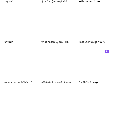
หมูแดง!
อู้กำเมือง (Ver.หนูโรส คิ้วเกิร์ล)
❤️มิยอน จอมป่วน❤️
วาฟเฟิล.
บิ๊ก เด็กอ้วนหนุบหนับ 102
แก๊งค์เด็กอ้วน สุดคิ้วท์ V.107
เเตงกวา:สุภาพใช้ได้ทุกวัน
แก๊งค์เด็กอ้วน สุดคิ้วท์ V.88
น้องปุ๊กปิ๊กน่ารัก❤️