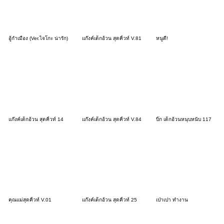
อู้กำเมือง (Ver.ไจโกะ น่ารัก)
แก๊งค์เด็กอ้วน สุดคิ้วท์ V.81
หนูดี!
แก๊งค์เด็กอ้วน สุดคิ้วท์ 14
แก๊งค์เด็กอ้วน สุดคิ้วท์ V.84
บิ๊ก เด็กอ้วนหนุบหนับ 117
คุณแม่สุดคิ้วท์ V.01
แก๊งค์เด็กอ้วน สุดคิ้วท์ 25
เป่าเปา ทำงาน