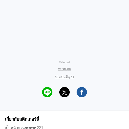
©thorpad
หมายเหตุ
รายงานปัญหา
เกี่ยวกับสติกเกอร์นี้
เด็กหน้ากวน❤️❤️❤️ 221