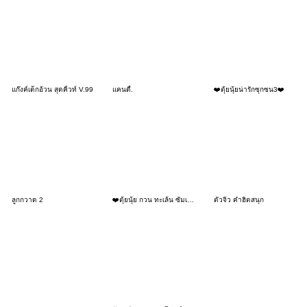
แก๊งค์เด็กอ้วน สุดคิ้วท์ V.99
แคนดี้.
❤️ตุ้ยนุ้ยน่ารักซุกซน3❤️
ลูกกวาด 2
❤️ตุ้ยนุ้ย กวน ทะเล้น ซัมเมอร์1❤️
ตัวจิ๋ว คำฮิตสนุก