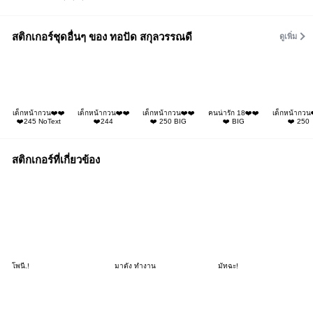
สติกเกอร์ชุดอื่นๆ ของ ทอปัด สกุลวรรณดี
ดูเพิ่ม
เด็กหน้ากวน❤️❤️
เด็กหน้ากวน❤️❤️
เด็กหน้ากวน❤️❤️
คนน่ารัก 18❤️❤️
เด็กหน้ากวน
❤️245 NoText
❤️244
❤️ 250 BIG
❤️ BIG
❤️ 250
สติกเกอร์ที่เกี่ยวข้อง
โพนี่.!
มาตัง ทำงาน
มัทฉะ!