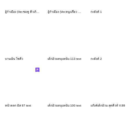
อู้กำเมือง (Ver.ชมพู คิ้วเกิร์ล)
อู้กำเมือง (Ver.หนูเปรี้ยว แสนซน)
กะตังค์ 1
บานเย็น โซคิ้ว
เด็กอ้วนหนุบหนับ 113 text
กะตังค์ 2
หน้าตลก มิส 87 text
เด็กอ้วนหนุบหนับ 100 text
แก๊งค์เด็กอ้วน สุดคิ้วท์ V.89