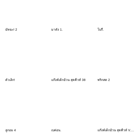
มัทฉะ! 2
มาตัง 1.
โบกี้.
ตัวเล็ก!
แก๊งค์เด็กอ้วน สุดคิ้วท์ 38
พริกสด 2
ลูกอม 4
เบค่อน.
แก๊งค์เด็กอ้วน สุดคิ้วท์ V.100