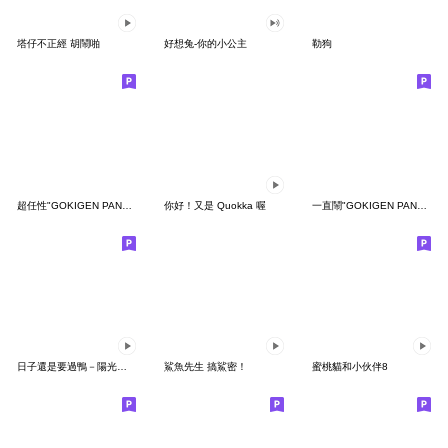
塔仔不正經 胡鬧啪
好想兔-你的小公主
勒狗
超任性"GOKIGEN PANDA" 台灣版
你好！又是 Quokka 喔
一直鬧"GOKIGEN PANDA" 台灣版
日子還是要過鴨－陽光開朗每一天鴨
鯊魚先生 搞鯊密！
蜜桃貓和小伙伴8