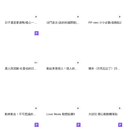
日子還是要過鴨-呱心一下鴨
法鬥皮古-說好的減肥呢(第15彈)
PP mini 小小企鵝-裝飾貼2
鹿人與泥鰍-社畜伯的日常有聲貼圖
動起來更煩人！煩人的貓咪3
幾米《月亮忘記了》25周年 x 晴天P莉
動來動去！不可思議的寶可夢貼圖
Love Mode 動態貼圖5
大頭兒 開心動動蠟筆貼