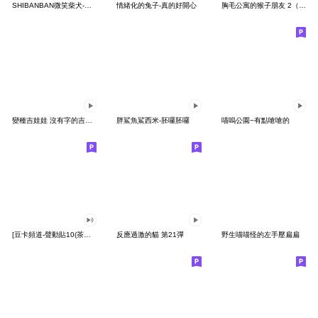
SHIBANBAN微笑柴犬-廢柴寶寶日常
情緒化的兔子-真的好開心
胸毛公寓的猴子朋友 2（有聲動態）
變種吉娃娃 沒有字的吉娃娃
胖鯊魚鯊西米-胚囉胚囉
喵嗚公園−有點嗆嗆的
[豆卡頻道-聲動貼10(茶寶丸日常篇)
反應過激的貓 第21彈
野生喵喵怪的左手壓扁扁