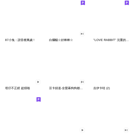
87小兔：諧音梗萬歲 !
白爛貓☆好棒棒☆
"LOVE RABBIT" 沈重的愛 台灣版
塔仔不正經 超煩啪
豆卡頻道-全螢幕狗狗都沒你上班累
吉伊卡哇 (2)