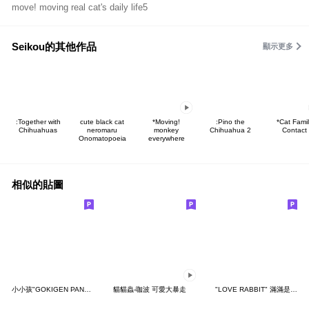
move! moving real cat's daily life5
Seikou的其他作品
顯示更多
:Together with
cute black cat
*Moving!
:Pino the
*Cat Fami
Chihuahuas
neromaru
monkey
Chihuahua 2
Contact
Onomatopoeia
everywhere
相似的貼圖
小小孩"GOKIGEN PANDA" 台灣版
貓貓蟲-咖波 可愛大暴走
"LOVE RABBIT" 滿滿是愛 台灣版