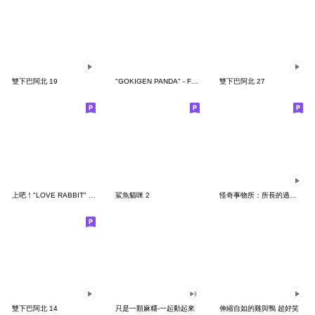
雙下巴阿北 19
"GOKIGEN PANDA" - Feeling / global
雙下巴阿北 27
上吧！"LOVE RABBIT" 台灣版
鯊魚貓咪 2
怪奇事物所：所長的過度繁殖
雙下巴阿北 14
只是一顆麻糬-一起動起來
伸縮自如的雞與鴨 超好笑