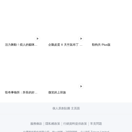
活力舞動！煩人的貓咪★迷你版 2
企鵝皮蛋 X 天竺鼠布丁 有點厭世
勒狗共 Plus版
怪奇事物所：所長的好日子要來力
微笑的上班族
個人原創貼圖 主頁面
|
|
|
服務條款
隱私權政策
行銷資料提供政策
常見問題
台灣連線股份有限公司 統一編號：24556886
© LINE Taiwan Limited