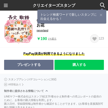
クリエイターズスタンプ
トレンド検索ワードで新しいスタンプに
出会えるかも！
毎日使える 敬語 長文 挨拶✿大人上品
お花
neverland
￥190
123
1%還元
PayPay決済が利用できるようになりました
プレゼントする
購入する
スタンプアレンジ/デコレーションに対応
AI情報あり
制作者に提供される情報について
LINEヤフー株式会社はスタンプ/絵文字/着せかえ制作者への売上レポートの提供の
ために、お客様の購入情報を利用します。
購入日付、登録国情報は制作者から確認することができます。(お客様を直接識別可
能な情報は含まれません)