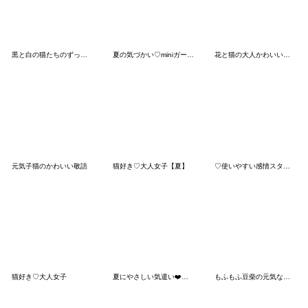
黒と白の猫たちのずっと使える基本編
夏の気づかい♡miniガール＆ビション
花と猫の大人かわいい毎日スタンプ
元気子猫のかわいい敬語
猫好き♡大人女子【夏】
♡使いやすい感情スタンプ♡
猫好き♡大人女子
夏にやさしい気遣い❤️長文幸せシマエナガ
もふもふ豆柴の元気な毎日