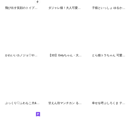
飛び出す笑顔のトイプ❤️一言コメント付き
ダジャレ猫！大人可愛いおもしろスタンプ♪
子猫といっしょ ゆるかわ毎日スタンプ♪
かわいいカノジョ♡やさしい日常スタンプ
【3D】Girlyちゃん・大人かわいい敬語
とら猫トラちゃん 可愛い毎日
ぷっくり♡ふわもこ犬&猫の夏
甘えん坊マンチカン るりちゃんの毎日
幸せを呼ぶしろくま テディ