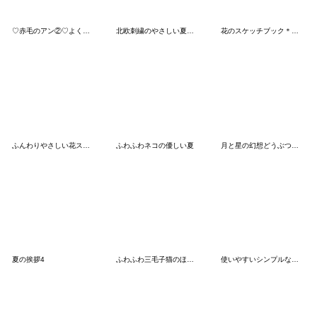
♡赤毛のアン②♡よく使う言葉/長文/敬語
北欧刺繍のやさしい夏スタンプ
花のスケッチブック＊やさしい言葉
ふんわりやさしい花スタンプ
ふわふわネコの優しい夏
月と星の幻想どうぶつ☆やさしい敬語
夏の挨拶4
ふわふわ三毛子猫のほっこり敬語
使いやすいシンプルなスタンプセット♡