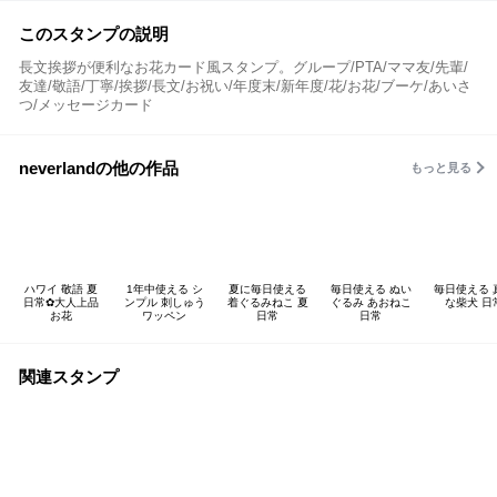
このスタンプの説明
長文挨拶が便利なお花カード風スタンプ。グループ/PTA/ママ友/先輩/
友達/敬語/丁寧/挨拶/長文/お祝い/年度末/新年度/花/お花/ブーケ/あいさ
つ/メッセージカード
neverlandの他の作品
もっと見る
ハワイ 敬語 夏
1年中使える シ
夏に毎日使える
毎日使える ぬい
毎日使える 
日常✿大人上品
ンプル 刺しゅう
着ぐるみねこ 夏
ぐるみ あおねこ
な柴犬 日
お花
ワッペン
日常
日常
関連スタンプ