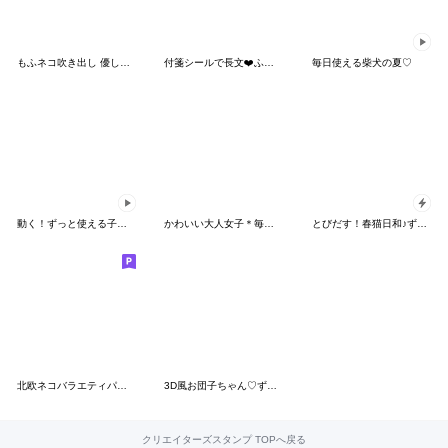
もふネコ吹き出し 優しい毎日
付箋シールで長文❤️ふわもちシマエナガ32
毎日使える柴犬の夏♡
動く！ずっと使える子猫の日常♥
かわいい大人女子＊毎日使える夏のご挨拶
とびだす！春猫日和♪ずっと使える春の挨拶
北欧ネコバラエティパック9
3D風お団子ちゃん♡ずっと使える基本編
クリエイターズスタンプ TOPへ戻る