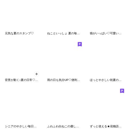
元気な夏のスタンプ♡
ねこといっしょ 夏の毎日スタンプ
猫がいっぱい♡可愛いあいさつ
背景が動く♪夏の日常♡大人ガーリー
雨の日も気分UP♡便利な敬語スタンプ
ほっとやさしい初夏の毎日スタンプ
シニアのやさしい毎日、お花に囲まれて
ふわふわ白ねこの優しい毎日
ずっと使える★花物語★大人の挨拶★改訂版