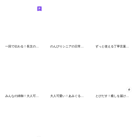
一回で伝わる！長文の大人かわいいスタンプ
のんびりシニアの日常スタンプ～夏～
ずっと使える丁寧言葉♡シマエナガ&ガール
みんなの姉御！大人可愛い挨拶＊3D風
大人可愛い！あみぐるみ✨シマエナガの日常✨
とびだす！癒しを届ける幻想きらめき天使猫