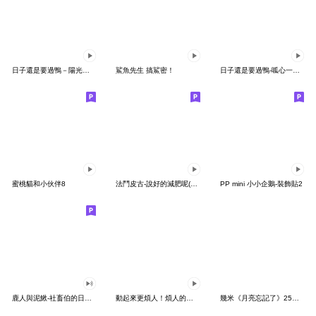
日子還是要過鴨－陽光開朗每一天鴨
鯊魚先生 搞鯊密！
日子還是要過鴨-呱心一下鴨
蜜桃貓和小伙伴8
法鬥皮古-說好的減肥呢(第15彈)
PP mini 小小企鵝-裝飾貼2
鹿人與泥鰍-社畜伯的日常有聲貼圖
動起來更煩人！煩人的貓咪3
幾米《月亮忘記了》25周年 x 晴天P莉