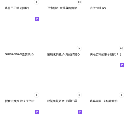
塔仔不正經 超煩啪
豆卡頻道-全螢幕狗狗都沒你上班累
吉伊卡哇 (2)
SHIBANBAN微笑柴犬-廢柴寶寶日常
情緒化的兔子-真的好開心
胸毛公寓的猴子朋友 2（有聲動態）
變種吉娃娃 沒有字的吉娃娃
胖鯊魚鯊西米-胚囉胚囉
喵嗚公園−有點嗆嗆的