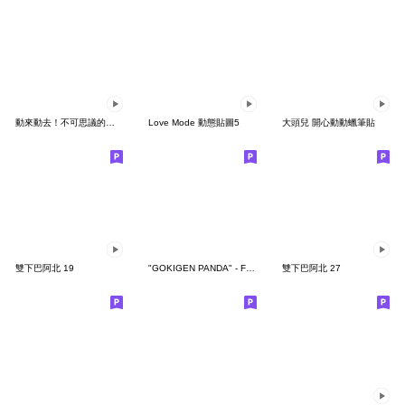
動來動去！不可思議的寶可夢貼圖
Love Mode 動態貼圖5
大頭兒 開心動動蠟筆貼
雙下巴阿北 19
"GOKIGEN PANDA" - Feeling / global
雙下巴阿北 27