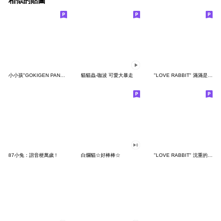
相似的貼圖
小小孩"GOKIGEN PANDA" 台灣版
貓貓蟲-咖波 可愛大暴走
"LOVE RABBIT" 滿滿是愛 台灣版
87小兔：諧音梗萬歲 !
白爛貓☆好棒棒☆
"LOVE RABBIT" 沈重的愛 台灣版