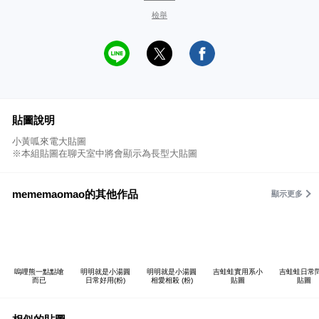
檢舉
貼圖說明
小黃呱來電大貼圖
※本組貼圖在聊天室中將會顯示為長型大貼圖
mememaomao的其他作品
顯示更多
嗚哩熊一點點嗆
明明就是小湯圓
明明就是小湯圓
吉蛙蛙實用系小
吉蛙蛙日常
而已
日常好用(粉)
相愛相殺 (粉)
貼圖
貼圖