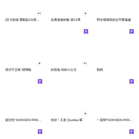
[豆卡頻道-聲動貼10(茶寶丸日常篇)
反應過激的貓 第21彈
野生喵喵怪的左手壓扁扁
塔仔不正經 胡鬧啪
好想兔-你的小公主
勒狗
超任性"GOKIGEN PANDA" 台灣版
你好！又是 Quokka 喔
一直鬧"GOKIGEN PANDA" 台灣版