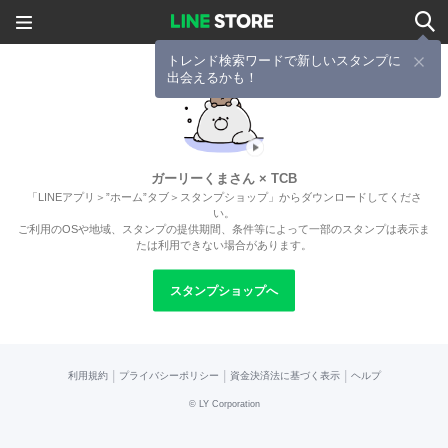
トレンド検索ワードで新しいスタンプに
出会えるかも！
ガーリーくまさん × TCB
「LINEアプリ＞”ホーム”タブ＞スタンプショップ」からダウンロードしてくださ
い。
ご利用のOSや地域、スタンプの提供期間、条件等によって一部のスタンプは表示ま
たは利用できない場合があります。
スタンプショップへ
|
|
|
利用規約
プライバシーポリシー
資金決済法に基づく表示
ヘルプ
©
LY Corporation