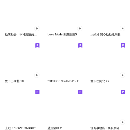
動來動去！不可思議的寶可夢貼圖
Love Mode 動態貼圖5
大頭兒 開心動動蠟筆貼
雙下巴阿北 19
"GOKIGEN PANDA" - Feeling / global
雙下巴阿北 27
上吧！"LOVE RABBIT" 台灣版
鯊魚貓咪 2
怪奇事物所：所長的過度繁殖