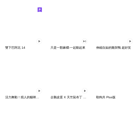
雙下巴阿北 14
只是一顆麻糬-一起動起來
伸縮自如的雞與鴨 超好笑
活力舞動！煩人的貓咪★迷你版 2
企鵝皮蛋 X 天竺鼠布丁 有點厭世
勒狗共 Plus版