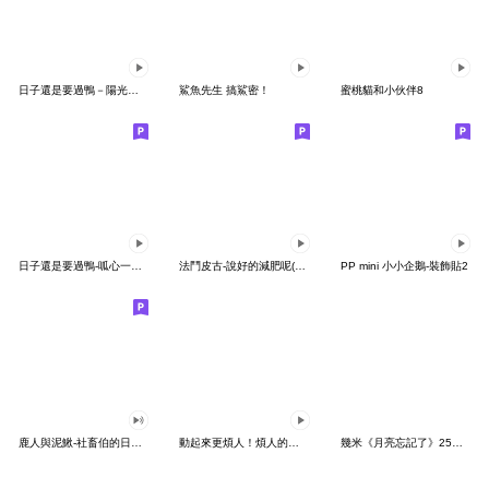
日子還是要過鴨－陽光開朗每一天鴨
鯊魚先生 搞鯊密！
蜜桃貓和小伙伴8
日子還是要過鴨-呱心一下鴨
法鬥皮古-說好的減肥呢(第15彈)
PP mini 小小企鵝-裝飾貼2
鹿人與泥鰍-社畜伯的日常有聲貼圖
動起來更煩人！煩人的貓咪3
幾米《月亮忘記了》25周年 x 晴天P莉