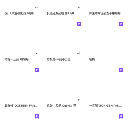
[豆卡頻道-聲動貼10(茶寶丸日常篇)
反應過激的貓 第21彈
野生喵喵怪的左手壓扁扁
塔仔不正經 胡鬧啪
好想兔-你的小公主
勒狗
超任性"GOKIGEN PANDA" 台灣版
你好！又是 Quokka 喔
一直鬧"GOKIGEN PANDA" 台灣版