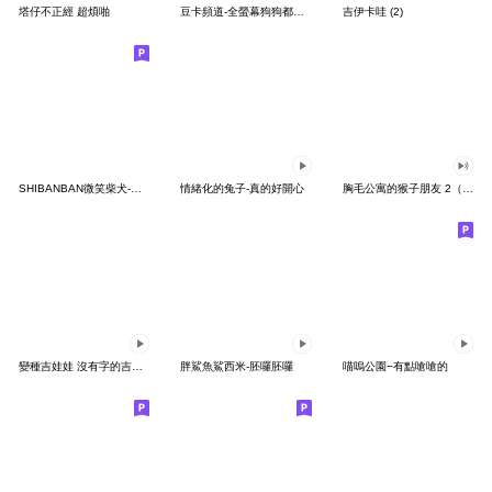
塔仔不正經 超煩啪
豆卡頻道-全螢幕狗狗都沒你上班累
吉伊卡哇 (2)
SHIBANBAN微笑柴犬-廢柴寶寶日常
情緒化的兔子-真的好開心
胸毛公寓的猴子朋友 2（有聲動態）
變種吉娃娃 沒有字的吉娃娃
胖鯊魚鯊西米-胚囉胚囉
喵嗚公園−有點嗆嗆的