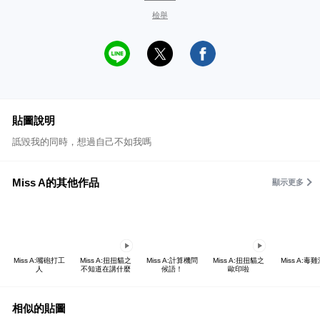
檢舉
貼圖說明
詆毀我的同時，想過自己不如我嗎
Miss A的其他作品
顯示更多
Miss A:嘴砲打工
Miss A:扭扭貓之
Miss A:計算機問
Miss A:扭扭貓之
Miss A:毒
人
不知道在講什麼
候語！
歐印啦
相似的貼圖